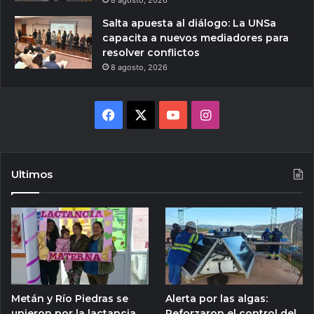
8 agosto, 2026
Salta apuesta al diálogo: La UNSa
capacita a nuevos mediadores para
resolver conflictos
8 agosto, 2026
Facebook
X
YouTube
Instagram
Ultimos
Metán y Río Piedras se
Alerta por las algas:
unieron por la lactancia
Reforzaron el control del