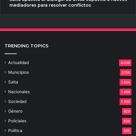
mediadores para resolver conflictos
TRENDING TOPICS
Actualidad
4.639
Municipios
3.156
Salta
1.694
Nacionales
1.464
Sociedad
1.300
Género
929
Policiales
839
Política
505