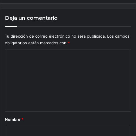
Deja un comentario
Tu dirección de correo electrónico no será publicada.
Los campos
obligatorios están marcados con
*
C
o
m
e
n
t
a
r
Nombre
*
i
o