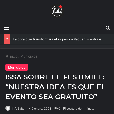
Menú
B
La obra que transformará el ingreso a Vaqueros entra en su etapa decisiva
Inicio
/
Municipios
Municipios
ISSA SOBRE EL FESTIMIEL:
“NUESTRA IDEA ES QUE EL
EVENTO SEA GRATUITO”
InfoSalta
9 enero, 2023
0
Lectura de 1 minuto