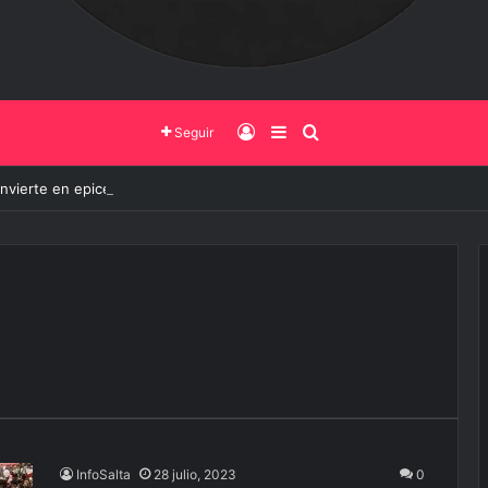
Iniciar Sesión
Barra Lateral
Buscar
Seguir
onvierte en epicentro de la innovación, más de 600 personas ya partici
InfoSalta
28 julio, 2023
0