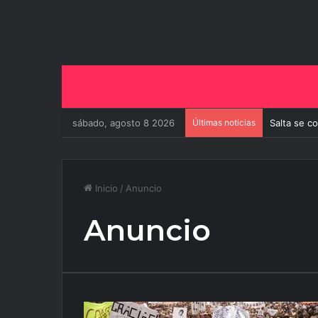
sábado, agosto 8 2026
Últimas noticias
Salta se c
Inicio
/
Anuncio
Anuncio