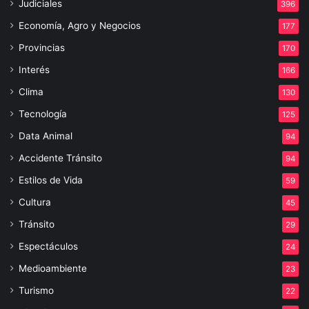
Judiciales
396
Economía, Agro y Negocios
177
Provincias
170
Interés
166
Clima
130
Tecnología
125
Data Animal
94
Accidente Tránsito
94
Estilos de Vida
59
Cultura
45
Tránsito
29
Espectáculos
24
Medioambiente
23
Turismo
22