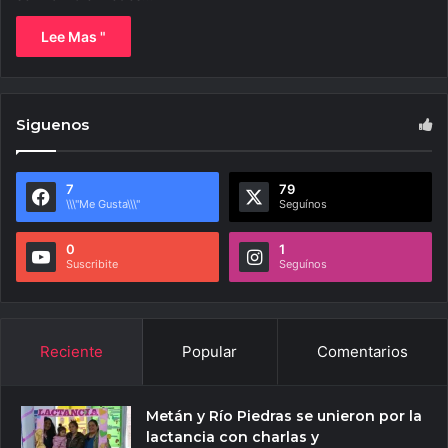
Lee Mas "
Siguenos
7
79
\\\"Me Gusta\\\"
Seguínos
0
1
Suscribite
Seguínos
Reciente
Popular
Comentarios
Metán y Río Piedras se unieron por la
lactancia con charlas y