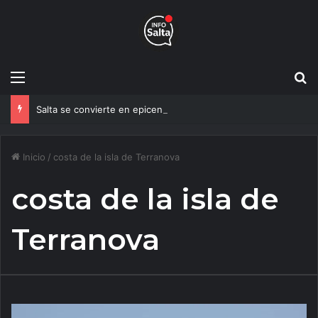
Menú
B
Salta se convierte en epicentro de la innovación, más de 600 personas ya participan del NOA Innova
Inicio
/
costa de la isla de Terranova
costa de la isla de
Terranova