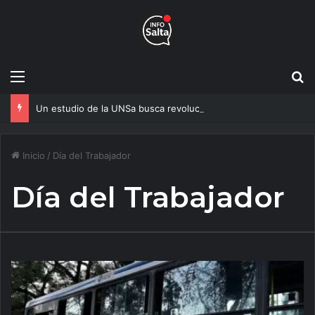
Menú
B
Un estudio de la UNSa busca revolucionar las casas de adobe y hacerlas más seguras
Inicio
/
Día del Trabajador
Día del Trabajador