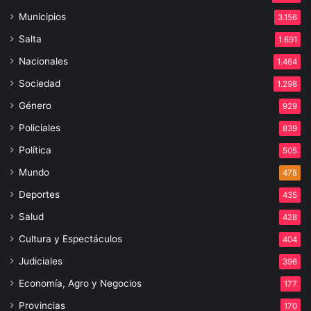
Municipios
3.156
Salta
1.691
Nacionales
1.464
Sociedad
1.298
Género
929
Policiales
839
Política
505
Mundo
478
Deportes
435
Salud
428
Cultura y Espectáculos
404
Judiciales
396
Economía, Agro y Negocios
177
Provincias
170