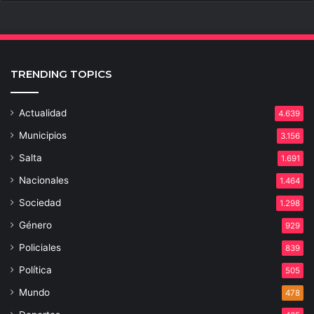
TRENDING TOPICS
Actualidad
4.639
Municipios
3.156
Salta
1.691
Nacionales
1.464
Sociedad
1.298
Género
929
Policiales
839
Política
505
Mundo
478