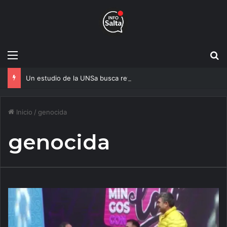
Menú
B
Un estudio de la UNSa busca revolucionar las casas de adobe y hacerlas más seguras
Inicio
/
genocida
genocida