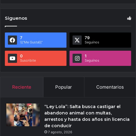
Siguenos
7
79
\\\"Me Gusta\\\"
Seguínos
0
1
Suscribite
Seguínos
Reciente
Popular
Comentarios
“Ley Lola”: Salta busca castigar el
abandono animal con multas,
arrestos y hasta dos años sin licencia
de conducir
7 agosto, 2026