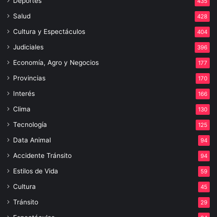
Deportes
435
Salud
428
Cultura y Espectáculos
404
Judiciales
396
Economía, Agro y Negocios
177
Provincias
170
Interés
166
Clima
130
Tecnología
125
Data Animal
94
Accidente Tránsito
94
Estilos de Vida
59
Cultura
45
Tránsito
29