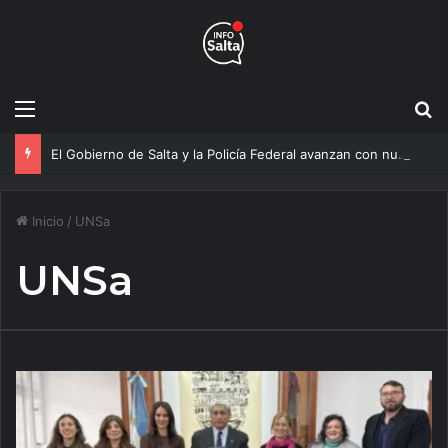
Menú
B
El Gobierno de Salta y la Policía Federal avanzan con nuevas medidas contra el delito
Inicio
/
UNSa
UNSa