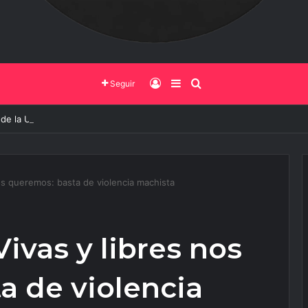
Iniciar Sesión
Barra Lateral
Buscar
Seguir
 de la UNSa busca revolucionar las casas de adobe y hacerlas más segu
s queremos: basta de violencia machista
vas y libres nos
a de violencia