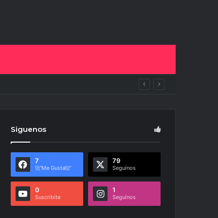
ras
Siguenos
7
79
\\\"Me Gusta\\\"
Seguínos
0
1
Suscribite
Seguínos