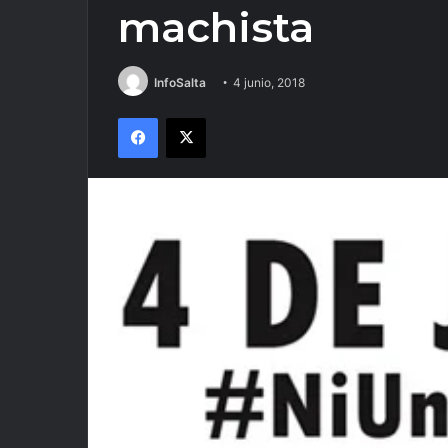
machista
InfoSalta
4 junio, 2018
Facebook
X