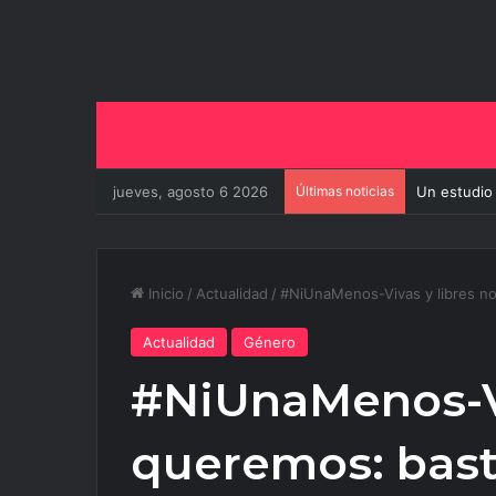
jueves, agosto 6 2026
Últimas noticias
Un estudio
Inicio
/
Actualidad
/
#NiUnaMenos-Vivas y libres no
Actualidad
Género
#NiUnaMenos-Vi
queremos: bast