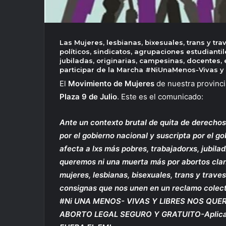
Las Mujeres, lesbianas, bixesuales, trans y tr
políticos, sindicatos, agrupaciones estudiant
jubiladas, originarias, campesinas, docentes,
participar de la Marcha #NiUnaMenos-Vivas y
El
Movimiento de Mujeres
de nuestra provinci
Plaza 9 de Julio
. Este es el comunicado:
Ante un contexto brutal de quita de derechos,
por el gobierno nacional y suscripta por el g
afecta a lxs más pobres, trabajadorxs, jubila
queremos ni una muerta más por abortos clan
mujeres, lesbianas, bisexuales, trans y traves
consignas que nos unen en un reclamo colect
#Ni UNA MENOS- VIVAS Y LIBRES NOS QU
ABORTO LEGAL SEGURO Y GRATUITO-Aplicació