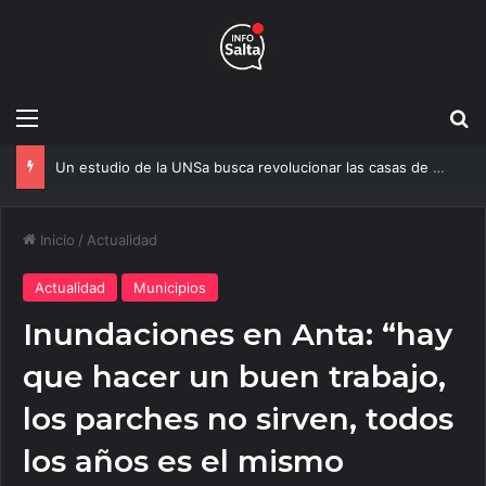
Menú
B
Rescate en el Cerro San Bernardo: Un automovilista cayó por un barranco y fue salvado de madrugada
Inicio
/
Actualidad
Actualidad
Municipios
Inundaciones en Anta: “hay
que hacer un buen trabajo,
los parches no sirven, todos
los años es el mismo