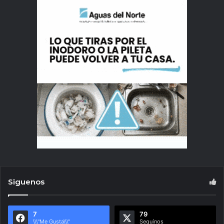
Siguenos
7
79
\\\"Me Gusta\\\"
Seguínos