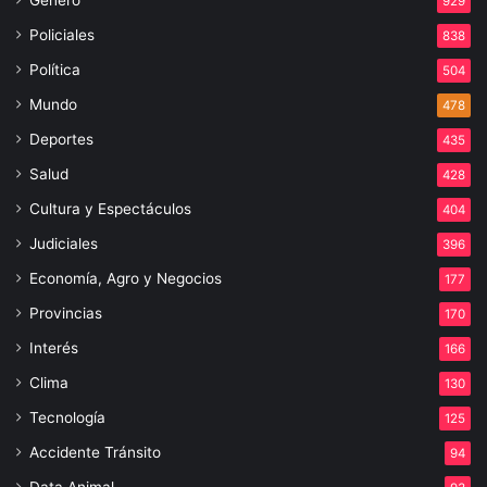
929
Policiales
838
Política
504
Mundo
478
Deportes
435
Salud
428
Cultura y Espectáculos
404
Judiciales
396
Economía, Agro y Negocios
177
Provincias
170
Interés
166
Clima
130
Tecnología
125
Accidente Tránsito
94
Data Animal