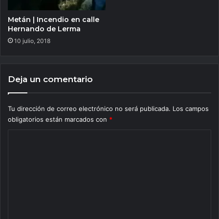
Metán | Incendio en calle
Hernando de Lerma
10 julio, 2018
Deja un comentario
Tu dirección de correo electrónico no será publicada.
Los campos
obligatorios están marcados con
*
C
o
m
e
n
t