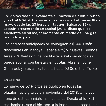
Lo’ Pibitos traen nuevamente su mezcla de funk, hip-hop
y rock al NOA. Actuarán en nuestra ciudad el jueves 16 de
mayo desde las 23 horas en Jagger (Balcarce 864).
Estarán presentando En Espiral (2018) disco que los
encuentra en su mejor momento en medio de una gira
por todo el país.
Las entradas anticipadas se consiguen a $300. Están
disponibles en Magoya (España 425) y 7 Cavas (Buenos
Aires 22). Venta online por NorteTicket.com donde se
puede abonar con tarjeta y en cuotas. Abre la noche
Genarock y musicaliza toda la fiesta DJ Selecthor Turko.
En Espiral
Lo nuevo de Lo’ Pibitos se publicó en todas las
plataformas digitales en noviembre del 2018. Un disco
lleno de estilos y mixturas musicales. Desde el funk al
candombe pasan al hip-hop, a lo largo de los trece temas,