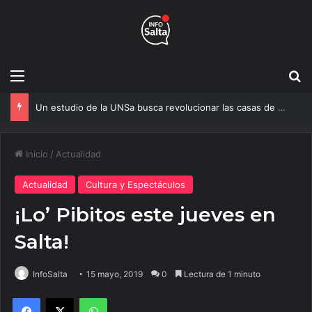
Menú
B
Un estudio de la UNSa busca revolucionar las casas de adobe y hacerlas más seguras
Inicio
/
Actualidad
Actualidad
Cultura y Espectáculos
¡Lo’ Pibitos este jueves en
Salta!
InfoSalta
15 mayo, 2019
0
Lectura de 1 minuto
Facebook
X
WhatsApp