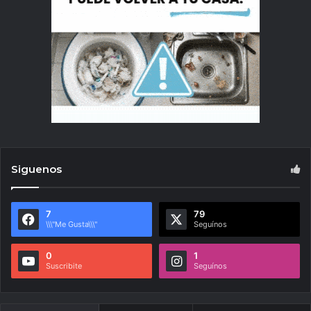
Siguenos
7
79
\\\"Me Gusta\\\"
Seguínos
0
1
Suscribite
Seguínos