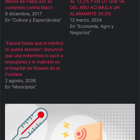
Manos de Filippi por su
AL 13,3% Y EN LO QUE VA
contenido contra Macri
DEL AÑO ACUMULA UN
9 diciembre, 2017
ALARMANTE 36,6%
En "Cultura y Espectáculos"
12 marzo, 2024
En "Economía, Agro y
Negocios"
“Esperá hasta que el médico
te quiera atender”: denunció
que una enfermera lo sacó a
empujones y lo maltrató en
el hospital de Rosario de la
Frontera
2 agosto, 2026
En "Municipios"