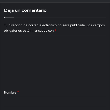
Deja un comentario
Tu dirección de correo electrónico no será publicada.
Los campos
obligatorios están marcados con
*
C
o
m
e
n
t
a
r
Nombre
*
i
o