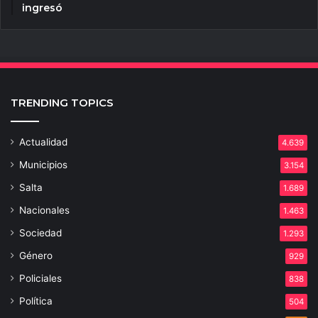
ingresó
TRENDING TOPICS
Actualidad
4.639
Municipios
3.154
Salta
1.689
Nacionales
1.463
Sociedad
1.293
Género
929
Policiales
838
Política
504