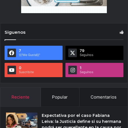
Siguenos
7
79
\\\"Me Gusta\\\"
Seguínos
0
1
Suscribite
Seguínos
Reciente
Popular
Comentarios
Expectativa por el caso Fabiana
Leiva: la Justicia define si su hermana
podrá ser querellante en la causa por