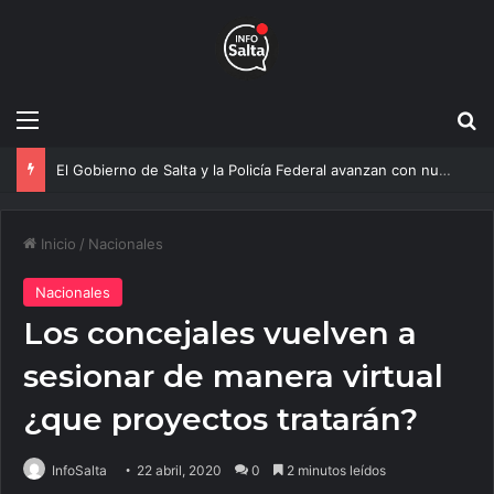
Menú
B
El Gobierno de Salta y la Policía Federal avanzan con nuevas medidas contra el delito
Inicio
/
Nacionales
Nacionales
Los concejales vuelven a
sesionar de manera virtual
¿que proyectos tratarán?
InfoSalta
22 abril, 2020
0
2 minutos leídos