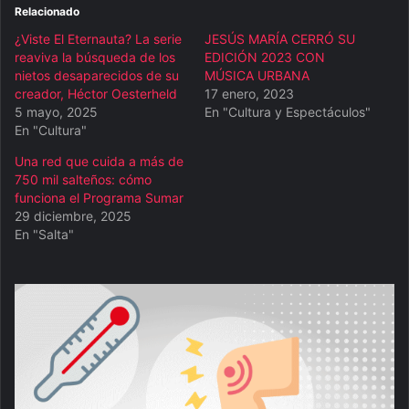
Relacionado
¿Viste El Eternauta? La serie
JESÚS MARÍA CERRÓ SU
reaviva la búsqueda de los
EDICIÓN 2023 CON
nietos desaparecidos de su
MÚSICA URBANA
creador, Héctor Oesterheld
17 enero, 2023
5 mayo, 2025
En "Cultura y Espectáculos"
En "Cultura"
Una red que cuida a más de
750 mil salteños: cómo
funciona el Programa Sumar
29 diciembre, 2025
En "Salta"