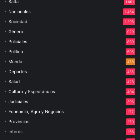
Salta
1.691
Nacionales
1.464
Sociedad
1.298
Género
929
Policiales
839
Política
505
Mundo
478
Deportes
435
Salud
428
Cultura y Espectáculos
404
Judiciales
396
Economía, Agro y Negocios
177
Provincias
170
Interés
166