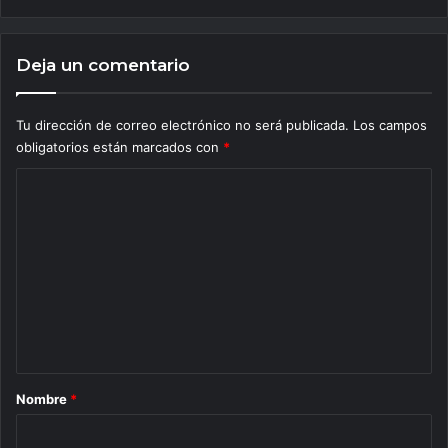
Deja un comentario
Tu dirección de correo electrónico no será publicada.
Los campos
obligatorios están marcados con
*
C
o
m
e
n
t
a
r
Nombre
*
i