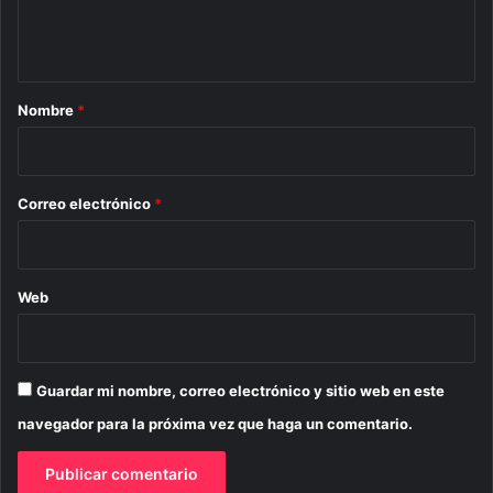
n
t
a
r
Nombre
*
i
o
*
Correo electrónico
*
Web
Guardar mi nombre, correo electrónico y sitio web en este
navegador para la próxima vez que haga un comentario.