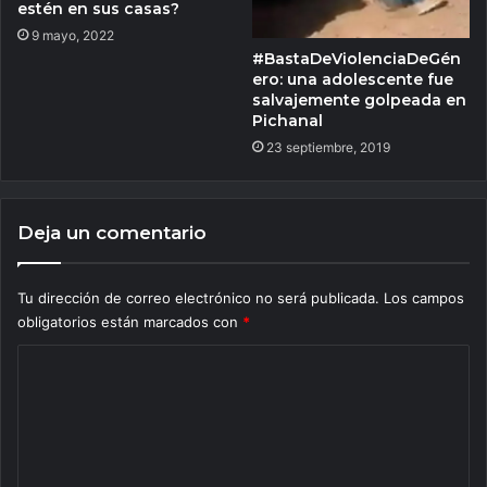
estén en sus casas?
9 mayo, 2022
#BastaDeViolenciaDeGén
ero: una adolescente fue
salvajemente golpeada en
Pichanal
23 septiembre, 2019
Deja un comentario
Tu dirección de correo electrónico no será publicada.
Los campos
obligatorios están marcados con
*
C
o
m
e