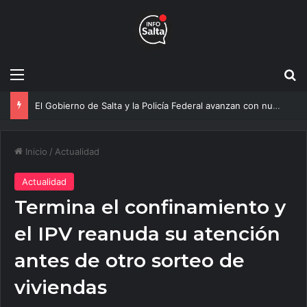
Menú
B
Más agua para Salta: Construyen una obra clave que mejorará el servicio a 20 mil vecinos
Inicio
/
Actualidad
Actualidad
Termina el confinamiento y
el IPV reanuda su atención
antes de otro sorteo de
viviendas