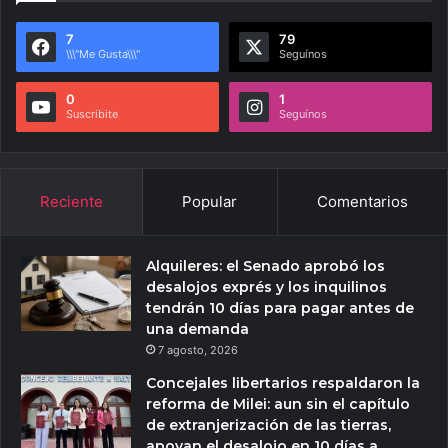
7
79
\\\"Me Gusta\\\"
Seguínos
0
1
Suscribite
Seguínos
Reciente
Popular
Comentarios
Alquileres: el Senado aprobó los
desalojos exprés y los inquilinos
tendrán 10 días para pagar antes de
una demanda
7 agosto, 2026
Concejales libertarios respaldaron la
reforma de Milei: aun sin el capítulo
de extranjerización de las tierras,
apoyan el desalojo en 10 días a