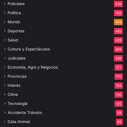
Policiales
839
Política
505
Mundo
478
Deportes
435
Salud
428
Cultura y Espectáculos
404
Judiciales
396
Economía, Agro y Negocios
177
Provincias
170
Interés
166
Clima
130
Tecnología
125
Accidente Tránsito
94
Data Animal
93