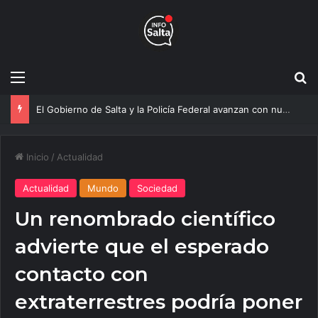
Menú
B
Más agua para Salta: Construyen una obra clave que mejorará el servicio a 20 mil vecinos
Inicio
/
Actualidad
Actualidad
Mundo
Sociedad
Un renombrado científico
advierte que el esperado
contacto con
extraterrestres podría poner