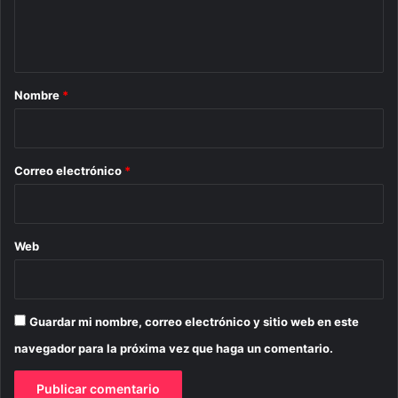
n
t
a
r
Nombre
*
i
o
*
Correo electrónico
*
Web
Guardar mi nombre, correo electrónico y sitio web en este
navegador para la próxima vez que haga un comentario.