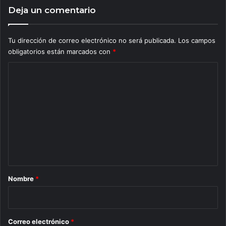
Deja un comentario
Tu dirección de correo electrónico no será publicada.
Los campos
obligatorios están marcados con
*
C
o
m
e
n
t
a
r
Nombre
*
i
o
*
Correo electrónico
*