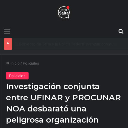
Menú
B
Más agua para Salta: Construyen una obra clave que mejorará el servicio a 20 mil vecinos
Inicio
/
Policiales
Policiales
Investigación conjunta
entre UFINAR y PROCUNAR
NOA desbarató una
peligrosa organización