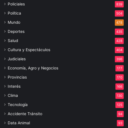
Policiales
839
Política
504
Mundo
478
Deportes
435
Salud
428
Cultura y Espectáculos
404
Judiciales
396
Economía, Agro y Negocios
177
Provincias
170
Interés
166
Clima
130
Tecnología
125
Accidente Tránsito
94
Data Animal
93