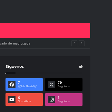
to
Siguenos
7
79
\\\"Me Gusta\\\"
Seguínos
0
1
Suscribite
Seguínos