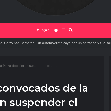
Iniciar Sesión
Barra Lateral
Buscar
Seguir
 de Salta y la Policía Federal avanzan con nuevas medidas contra el deli
 Plaza decidieron suspender el paro
convocados de la
on suspender el