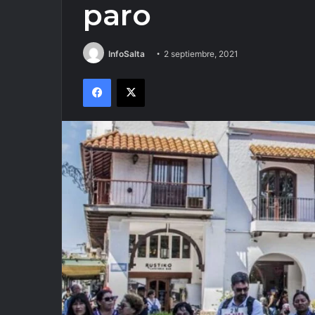
paro
InfoSalta
2 septiembre, 2021
Facebook
X