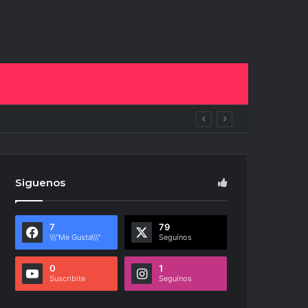
pan del NOA Innova
Siguenos
7
79
\\\"Me Gusta\\\"
Seguínos
0
1
Suscribite
Seguínos