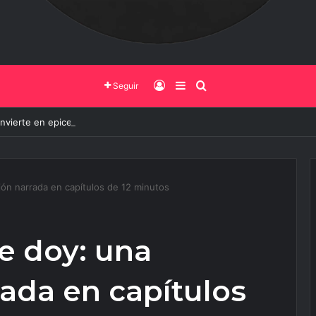
Iniciar Sesión
Barra Lateral
Buscar
Seguir
onvierte en epicentro de la innovación, más de 600 personas ya partici
ión narrada en capítulos de 12 minutos
e doy: una
ada en capítulos