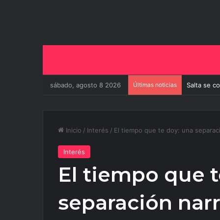
sábado, agosto 8 2026
Últimas noticias
Salta se c
Inicio
/
Interés
/
El tiempo que te doy: una separac
Interés
El tiempo que t
separación narr