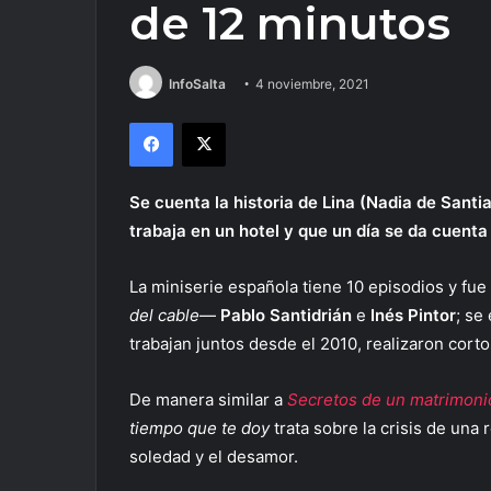
de 12 minutos
InfoSalta
4 noviembre, 2021
Facebook
X
Se
cuenta
la historia de Lina (Nadia de Sant
trabaja en
un hotel y que un día se da cuenta
La miniserie española tiene 10 episodios y fu
del cable
—
Pablo Santidrián
e
Inés Pintor
; se
trabajan juntos desde el 2010, realizaron corto
De manera similar a
Secretos de un matrimoni
tiempo que te doy
trata sobre la crisis de una
soledad y el desamor.