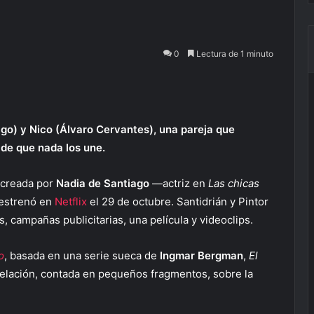
0
Lectura de 1 minuto
iago) y Nico (Álvaro Cervantes), una pareja que
 de que nada los une.
e creada por
Nadia de Santiago
—actriz en
Las chicas
 estrenó en
Netflix
el 29 de octubre. Santidrián y Pintor
s, campañas publicitarias, una película y videoclips.
o
, basada en una serie sueca de
Ingmar Bergman
,
El
 relación, contada en pequeños fragmentos, sobre la