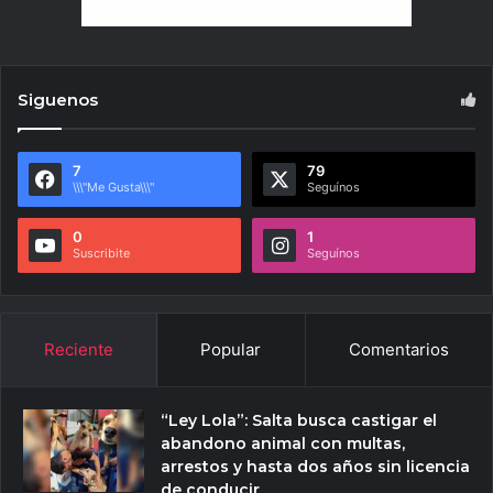
Siguenos
7
79
\\\"Me Gusta\\\"
Seguínos
0
1
Suscribite
Seguínos
Reciente
Popular
Comentarios
“Ley Lola”: Salta busca castigar el
abandono animal con multas,
arrestos y hasta dos años sin licencia
de conducir