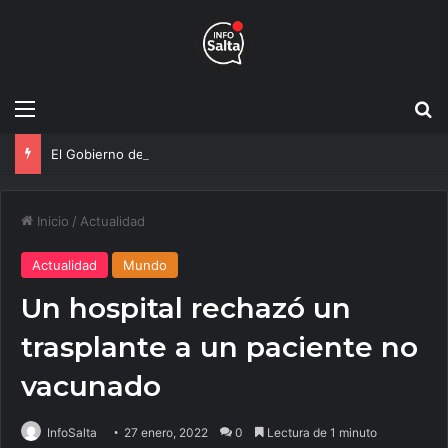
Menú
B
El Gobierno de Salta y la Policía Federal avanzan con nuevas medidas contra el delito
Inicio
/
Actualidad
Actualidad
Mundo
Un hospital rechazó un
trasplante a un paciente no
vacunado
InfoSalta
27 enero, 2022
0
Lectura de 1 minuto