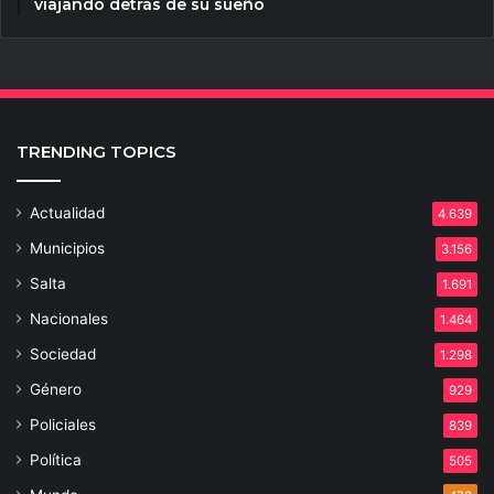
viajando detrás de su sueño
TRENDING TOPICS
Actualidad
4.639
Municipios
3.156
Salta
1.691
Nacionales
1.464
Sociedad
1.298
Género
929
Policiales
839
Política
505