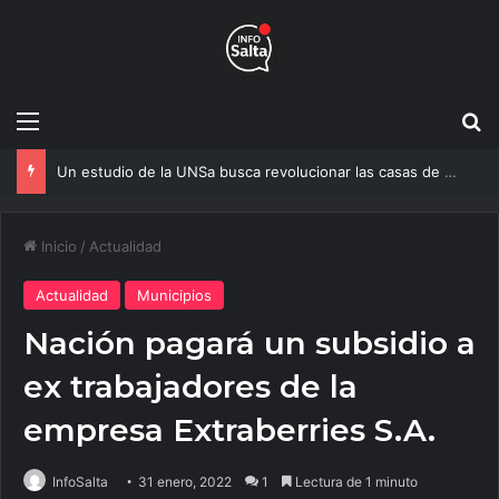
Menú
B
Un estudio de la UNSa busca revolucionar las casas de adobe y hacerlas más seguras
Inicio
/
Actualidad
Actualidad
Municipios
Nación pagará un subsidio a
ex trabajadores de la
empresa Extraberries S.A.
InfoSalta
31 enero, 2022
1
Lectura de 1 minuto