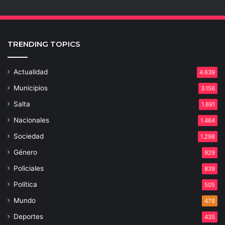
TRENDING TOPICS
Actualidad
4.639
Municipios
3.156
Salta
1.691
Nacionales
1.464
Sociedad
1.298
Género
929
Policiales
839
Política
505
Mundo
478
Deportes
435