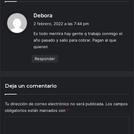
d
Debora
i
2 febrero, 2022 a las 7:44 pm
c
Es todo mentira hay gente q trabajo conmigo el
e
año pasado y salio para cobrar. Pagan al que
:
quieren
Responder
Deja un comentario
Tu dirección de correo electrónico no será publicada.
Los campos
obligatorios están marcados con
*
C
o