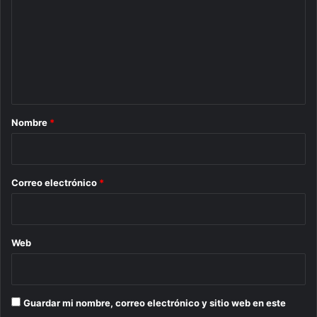
m
e
n
t
a
r
Nombre
*
i
o
*
Correo electrónico
*
Web
Guardar mi nombre, correo electrónico y sitio web en este