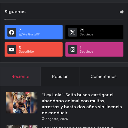
Siguenos
7
79
\\\"Me Gusta\\\"
Seguínos
0
1
Suscribite
Seguínos
Reciente
Popular
Comentarios
“Ley Lola”: Salta busca castigar el
abandono animal con multas,
arrestos y hasta dos años sin licencia
de conducir
7 agosto, 2026