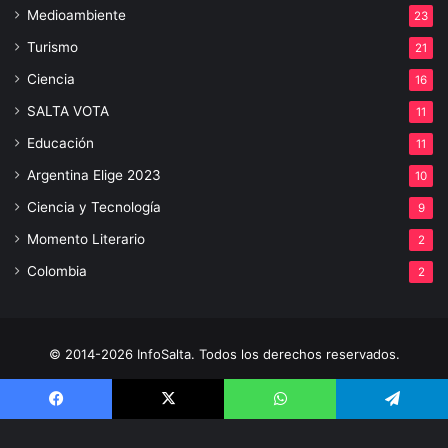
Medioambiente
23
Turismo
21
Ciencia
16
SALTA VOTA
11
Educación
11
Argentina Elige 2023
10
Ciencia y Tecnología
9
Momento Literario
2
Colombia
2
© 2014-2026 InfoSalta. Todos los derechos reservados.
Propietario: InfoSalta Producción. RNPI: En trámite. Contacto:
3872288394 E-mail: infosaltaredaccion@gmail.com
Facebook
X
WhatsApp
Telegram