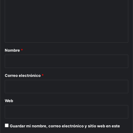
m
e
n
t
a
r
Nombre
*
i
o
*
Correo electrónico
*
Web
Guardar mi nombre, correo electrónico y sitio web en este