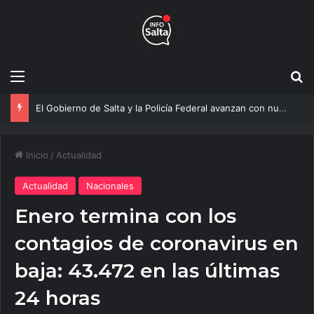
Menú
B
Más agua para Salta: Construyen una obra clave que mejorará el servicio a 20 mil vecinos
Inicio
/
Actualidad
Actualidad
Nacionales
Enero termina con los
contagios de coronavirus en
baja: 43.472 en las últimas
24 horas