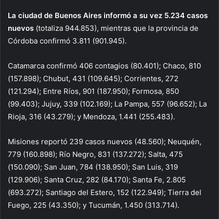
La ciudad de Buenos Aires informó a su vez 5.234 casos
nuevos
(totaliza 944.853), mientras que la provincia de
Córdoba confirmó 3.811 (901.945).
Catamarca confirmó 406 contagios (80.401); Chaco, 810
(157.898); Chubut, 431 (109.645); Corrientes, 272
(121.294); Entre Ríos, 901 (187.950); Formosa, 850
(99.403); Jujuy, 339 (102.169); La Pampa, 557 (96.652); La
Rioja, 316 (43.279); y Mendoza, 1.441 (255.483).
Misiones reportó 239 casos nuevos (48.560); Neuquén,
779 (160.898); Río Negro, 831 (137.272); Salta, 475
(150.090); San Juan, 784 (138.950); San Luis, 319
(129.906); Santa Cruz, 282 (84.170); Santa Fe, 2.805
(693.272); Santiago del Estero, 152 (122.949); Tierra del
Fuego, 225 (43.350); y Tucumán, 1.450 (313.714).