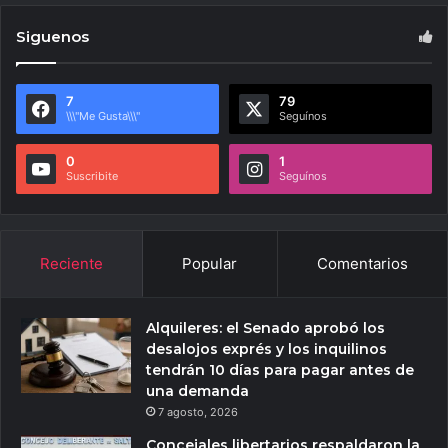
Siguenos
7
79
\\\"Me Gusta\\\"
Seguínos
0
1
Suscribite
Seguínos
Reciente
Popular
Comentarios
Alquileres: el Senado aprobó los
desalojos exprés y los inquilinos
tendrán 10 días para pagar antes de
una demanda
7 agosto, 2026
Concejales libertarios respaldaron la