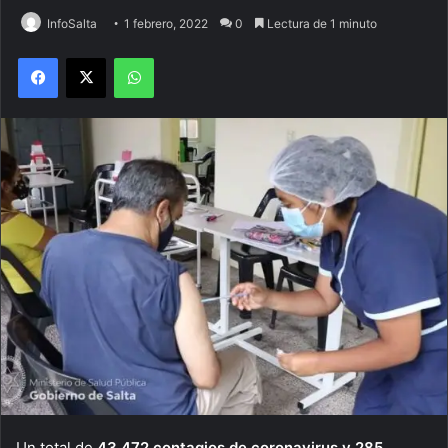
InfoSalta
1 febrero, 2022
0
Lectura de 1 minuto
Facebook
X
WhatsApp
Un total de
43.472 contagios de coronavirus y 285