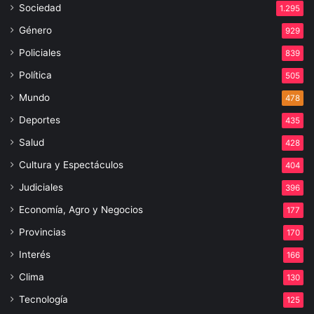
Sociedad
1.295
Género
929
Policiales
839
Política
505
Mundo
478
Deportes
435
Salud
428
Cultura y Espectáculos
404
Judiciales
396
Economía, Agro y Negocios
177
Provincias
170
Interés
166
Clima
130
Tecnología
125