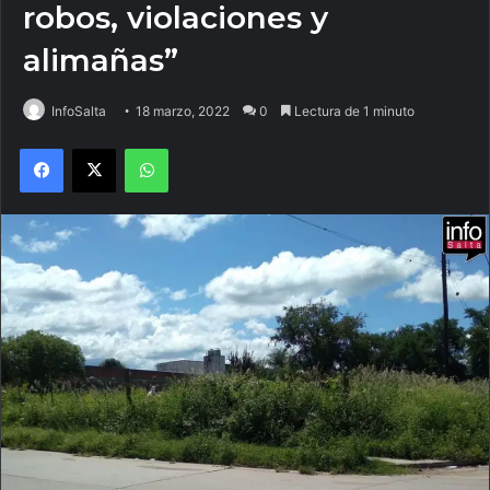
robos, violaciones y
alimañas”
InfoSalta
18 marzo, 2022
0
Lectura de 1 minuto
Facebook
X
WhatsApp