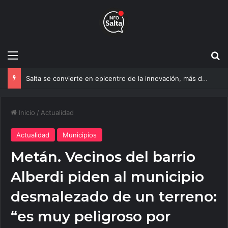
Menú
B
Salta se convierte en epicentro de la innovación, más de 600 personas ya participan del NOA Innova
Inicio
/
Actualidad
Actualidad
Municipios
Metán. Vecinos del barrio
Alberdi piden al municipio
desmalezado de un terreno:
“es muy peligroso por