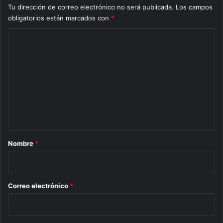
Tu dirección de correo electrónico no será publicada.
Los campos
obligatorios están marcados con
*
C
o
m
e
n
t
a
r
Nombre
*
i
o
*
Correo electrónico
*