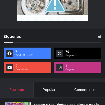
Siguenos
7
79
\\\"Me Gusta\\\"
Seguínos
0
1
Suscribite
Seguínos
Reciente
Popular
Comentarios
Metán y Río Piedras se unieron por la