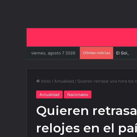
viernes, agosto 7 2026
Últimas noticias
El Gobiern
Inicio
/
Actualidad
/
Quieren retrasar una hora los r
Actualidad
Nacionales
Quieren retrasa
relojes en el pa