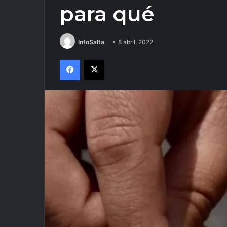
para qué
InfoSalta
8 abril, 2022
Facebook
X