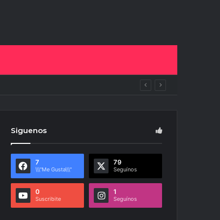
ito
Siguenos
7
79
\\\"Me Gusta\\\"
Seguínos
0
1
Suscribite
Seguínos