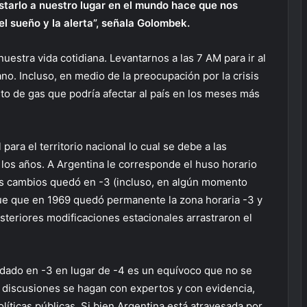
justarlo a nuestro lugar en el mundo hace que nos
l sueño y la alerta”, señala Golombek.
uestra vida cotidiana. Levantarnos a las 7 AM para ir al
no. Incluso, en medio de la preocupación por la crisis
to de gas que podría afectar al país en los meses más
para el territorio nacional lo cual se debe a las
 los años. A Argentina le corresponde el huso horario
ios cambios quedó en -3 (incluso, en algún momento
 fue que en 1969 quedó permanente la zona horaria -3 y
steriores modificaciones estacionales arrastraron el
dado en -3 en lugar de -4 es un equívoco que no se
s discusiones se hagan con expertos y con evidencia,
olíticas públicas. Si bien Argentina está atravesada por