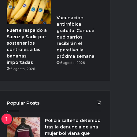
Vacunación
antirrábica
Fuerte respaldo a
gratuita: Conocé
Sáenz y Sadir por
qué barrios
sostener los
recibirán el
controles a las
operativo la
bananas
próxima semana
importadas
6 agosto, 2026
6 agosto, 2026
Popular Posts
Policía salteño detenido
tras la denuncia de una
mujer boliviana que