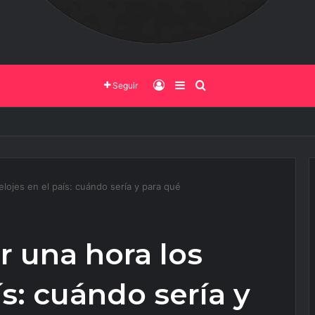
Iniciar Sesión
Barra Lateral
Buscar
Seguir
o de Salta y la Policía Federal avanzan con nuevas medidas contra el del
elojes en el país: cuándo sería y para qué
r una hora los
ís: cuándo sería y