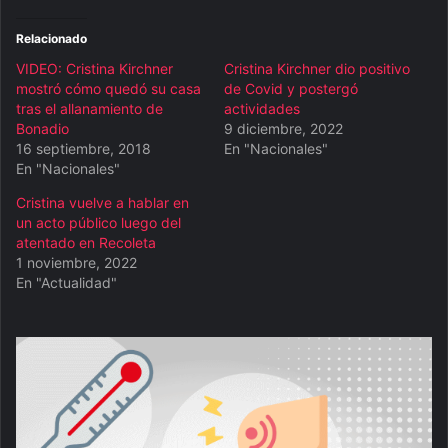
Relacionado
VIDEO: Cristina Kirchner
Cristina Kirchner dio positivo
mostró cómo quedó su casa
de Covid y postergó
tras el allanamiento de
actividades
Bonadio
9 diciembre, 2022
16 septiembre, 2018
En "Nacionales"
En "Nacionales"
Cristina vuelve a hablar en
un acto público luego del
atentado en Recoleta
1 noviembre, 2022
En "Actualidad"