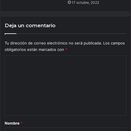
17 octubre, 2022
Deja un comentario
Tu dirección de correo electrónico no será publicada.
Los campos
obligatorios están marcados con
*
C
o
m
e
n
t
a
r
Nombre
*
i