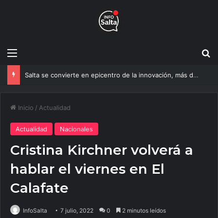
Menú
B
Salta se convierte en epicentro de la innovación, más de 600 personas ya participan del NOA Innova
Inicio
/
Actualidad
Actualidad
Nacionales
Cristina Kirchner volverá a
hablar el viernes en El
Calafate
InfoSalta
7 julio, 2022
0
2 minutos leídos