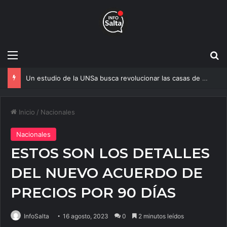
Menú
B
Un estudio de la UNSa busca revolucionar las casas de adobe y hacerlas más seguras
Inicio
/
Nacionales
Nacionales
ESTOS SON LOS DETALLES
DEL NUEVO ACUERDO DE
PRECIOS POR 90 DÍAS
InfoSalta
16 agosto, 2023
0
2 minutos leídos