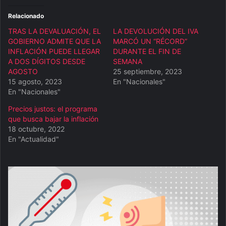
Relacionado
TRAS LA DEVALUACIÓN, EL
LA DEVOLUCIÓN DEL IVA
GOBIERNO ADMITE QUE LA
MARCÓ UN “RÉCORD”
INFLACIÓN PUEDE LLEGAR
DURANTE EL FIN DE
A DOS DÍGITOS DESDE
SEMANA
AGOSTO
25 septiembre, 2023
15 agosto, 2023
En "Nacionales"
En "Nacionales"
Precios justos: el programa
que busca bajar la inflación
18 octubre, 2022
En "Actualidad"