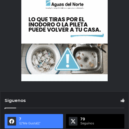
Siguenos
7
79
\\\"Me Gusta\\\"
Seguínos