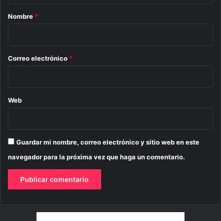
r
Nombre
*
i
o
*
Correo electrónico
*
Web
Guardar mi nombre, correo electrónico y sitio web en este
navegador para la próxima vez que haga un comentario.