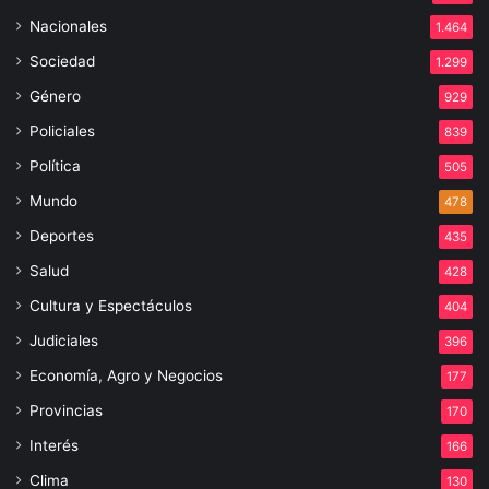
Nacionales
1.464
Sociedad
1.299
Género
929
Policiales
839
Política
505
Mundo
478
Deportes
435
Salud
428
Cultura y Espectáculos
404
Judiciales
396
Economía, Agro y Negocios
177
Provincias
170
Interés
166
Clima
130