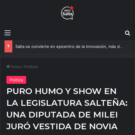
Menú
B
Salta se convierte en epicentro de la innovación, más de 600 personas ya participan del NOA Innova
Inicio
/
Política
Política
PURO HUMO Y SHOW EN
LA LEGISLATURA SALTEÑA:
UNA DIPUTADA DE MILEI
JURÓ VESTIDA DE NOVIA