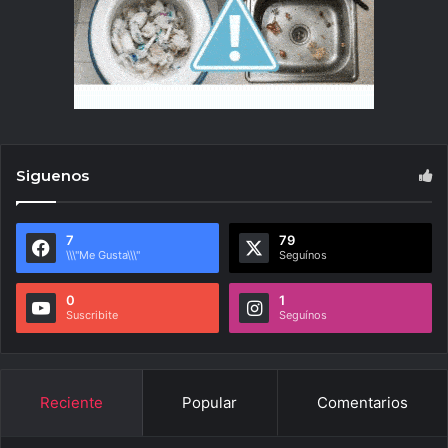
Siguenos
7
79
\\\"Me Gusta\\\"
Seguínos
0
1
Suscribite
Seguínos
Reciente
Popular
Comentarios