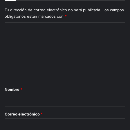
Tu dirección de correo electrónico no será publicada.
Los campos
obligatorios están marcados con
*
C
o
m
e
n
t
a
r
Nombre
*
i
o
*
Correo electrónico
*