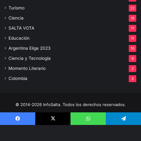
Turismo
22
Ciencia
16
SALTA VOTA
11
Educación
11
Argentina Elige 2023
10
Ciencia y Tecnología
9
Momento Literario
2
Colombia
2
© 2014-2026 InfoSalta. Todos los derechos reservados.
Propietario: InfoSalta Producción. RNPI: En trámite. Contacto:
3872288394 E-mail: infosaltaredaccion@gmail.com
Facebook
X
WhatsApp
Telegram
Facebook
X
YouTube
Instagram