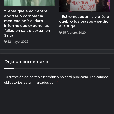
“Tenía que elegir entre
abortar o comprar la
#Estremecedor: la violó, le
medicación”: el duro
quebró los brazos y se dio
informe que expone las
a la fuga
fallas en salud sexual en
25 febrero, 2020
Salta
22 mayo, 2026
Deja un comentario
Tu dirección de correo electrónico no será publicada.
Los campos
obligatorios están marcados con
*
C
o
m