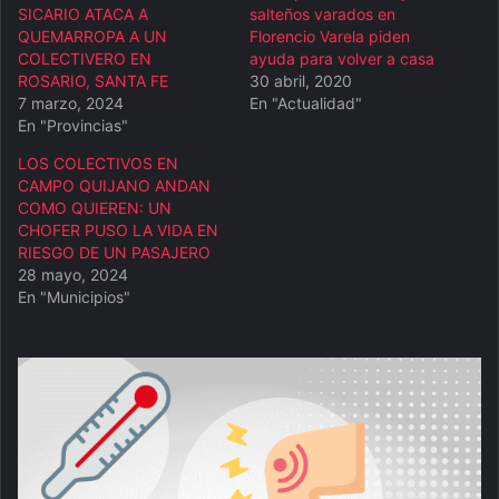
SICARIO ATACA A
salteños varados en
QUEMARROPA A UN
Florencio Varela piden
COLECTIVERO EN
ayuda para volver a casa
ROSARIO, SANTA FE
30 abril, 2020
7 marzo, 2024
En "Actualidad"
En "Provincias"
LOS COLECTIVOS EN
CAMPO QUIJANO ANDAN
COMO QUIEREN: UN
CHOFER PUSO LA VIDA EN
RIESGO DE UN PASAJERO
28 mayo, 2024
En "Municipios"