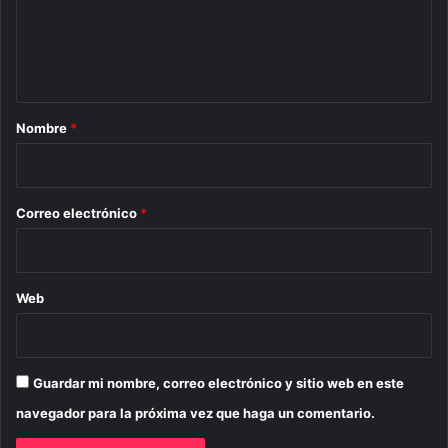
e
n
t
a
r
Nombre
*
i
o
*
Correo electrónico
*
Web
Guardar mi nombre, correo electrónico y sitio web en este
navegador para la próxima vez que haga un comentario.