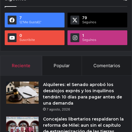
7
79
\\\"Me Gusta\\\"
Seguínos
0
1
Suscribite
Seguínos
Reciente
Popular
Comentarios
Alquileres: el Senado aprobó los
desalojos exprés y los inquilinos
tendrán 10 días para pagar antes de
una demanda
7 agosto, 2026
Concejales libertarios respaldaron la
reforma de Milei: aun sin el capítulo
de extranjerización de las tierras,