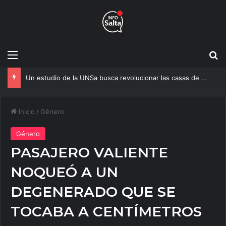
Menú
B
Un estudio de la UNSa busca revolucionar las casas de adobe y hacerlas más seguras
Inicio
/
Género
Género
PASAJERO VALIENTE
NOQUEÓ A UN
DEGENERADO QUE SE
TOCABA A CENTÍMETROS