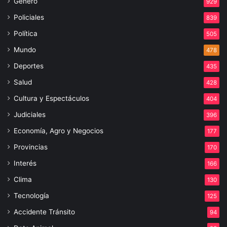
Género
929
Policiales
839
Política
505
Mundo
478
Deportes
435
Salud
428
Cultura y Espectáculos
404
Judiciales
396
Economía, Agro y Negocios
177
Provincias
170
Interés
166
Clima
130
Tecnología
125
Accidente Tránsito
94