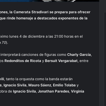
iones, la Camerata Stradivari se prepara para ofrecer
ue rinde homenaje a destacados exponentes de la
óximo lunes 4 de diciembre a las 21:00 horas en el
a 70
).
 interpretará canciones de figuras como
Charly García
,
los
Redonditos de Ricota
y
Bersuit Vergarabat
, entre
ili
, tanto la orquesta como la banda estarán
e
,
Ignacio Sivila
,
Mauro Sáenz
,
Emilio Tolaba
y
 obra de
Ignacio Sivila
,
Jonathan Paredes
,
Virginia