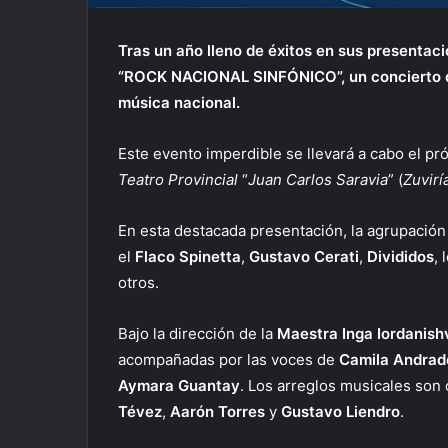
Tras un año lleno de éxitos en sus presentac
“ROCK NACIONAL SINFÓNICO”, un concierto q
música nacional.
Este evento imperdible se llevará a cabo el pr
Teatro Provincial
“
Juan Carlos Saravia
” (
Zuvirí
En esta destacada presentación, la agrupación
el
Flaco Spinetta
,
Gustavo Cerati
,
Divididos
, 
otros.
Bajo la dirección de la
Maestra Inga Iordanishv
acompañadas por las voces de
Camila Andrad
Aymara Guantay
. Los arreglos musicales son
Tévez
,
Aarón Torres
y
Gustavo Liendro
.