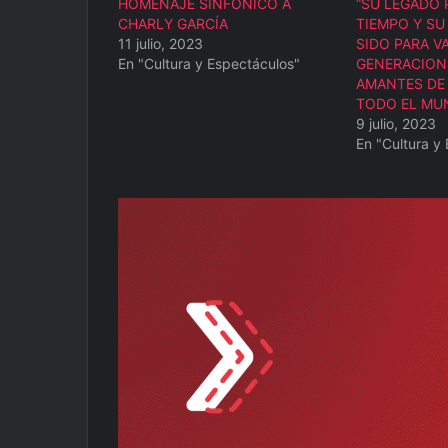
HOMENAJE SINFÓNICO A
“SU LEGADO 
CHARLY GARCÍA
TIEMPO Y SU
11 julio, 2023
SIDO PARA V
En "Cultura y Espectáculos"
GENERACION
AMANTES DE 
TODO EL MU
9 julio, 2023
En "Cultura y