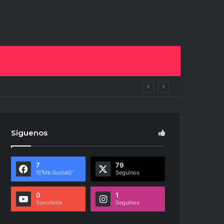
l vecinos
Siguenos
7
79
\\\"Me Gusta\\\"
Seguínos
0
1
Suscribite
Seguínos