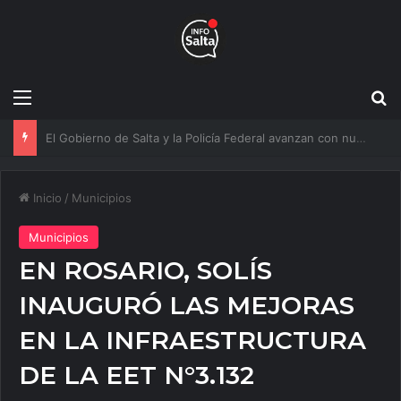
Menú
B
Más agua para Salta: Construyen una obra clave que mejorará el servicio a 20 mil vecinos
Inicio
/
Municipios
Municipios
EN ROSARIO, SOLÍS
INAUGURÓ LAS MEJORAS
EN LA INFRAESTRUCTURA
DE LA EET N°3.132