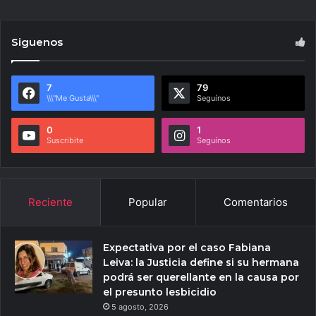
Siguenos
7
79
\\\"Me Gusta\\\"
Seguínos
0
1
Suscribite
Seguínos
Reciente
Popular
Comentarios
Expectativa por el caso Fabiana
Leiva: la Justicia define si su hermana
podrá ser querellante en la causa por
el presunto lesbicidio
5 agosto, 2026