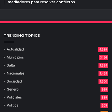
mediadores para resolver conflictos
TRENDING TOPICS
Actualidad
4.639
Municipios
3.156
Salta
1.694
Nacionales
1.464
Sociedad
1.300
Género
929
Policiales
839
Política
505