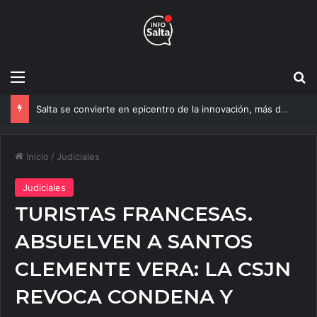
Menú
B
Salta se convierte en epicentro de la innovación, más de 600 personas ya participan del NOA Innova
Inicio
/
Judiciales
Judiciales
TURISTAS FRANCESAS.
ABSUELVEN A SANTOS
CLEMENTE VERA: LA CSJN
REVOCA CONDENA Y