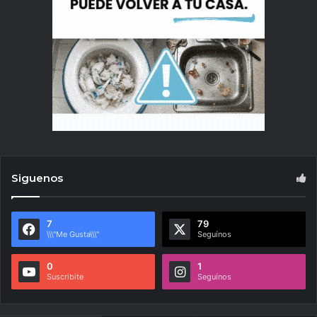
Siguenos
7
79
\\\"Me Gusta\\\"
Seguínos
0
1
Suscribite
Seguínos