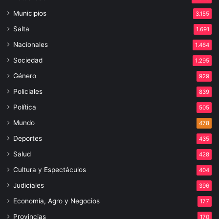
Municipios
3.155
Salta
1.691
Nacionales
1.464
Sociedad
1.295
Género
929
Policiales
839
Política
505
Mundo
478
Deportes
435
Salud
428
Cultura y Espectáculos
404
Judiciales
396
Economía, Agro y Negocios
177
Provincias
170