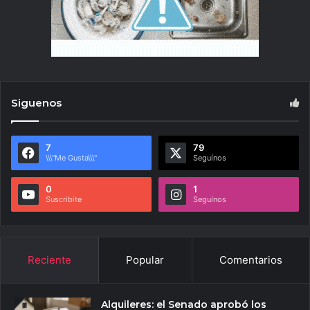
Siguenos
7
79
\\\"Me Gusta\\\"
Seguínos
0
1
Suscribite
Seguínos
Reciente
Popular
Comentarios
Alquileres: el Senado aprobó los