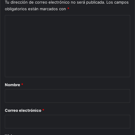
Tu dirección de correo electrónico no será publicada.
Los campos
obligatorios están marcados con
*
C
o
m
e
n
t
a
r
Nombre
*
i
o
*
Correo electrónico
*