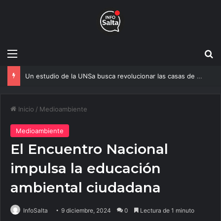
Menú
B
Un estudio de la UNSa busca revolucionar las casas de adobe y hacerlas más seguras
Inicio
/
Medioambiente
Medioambiente
El Encuentro Nacional
impulsa la educación
ambiental ciudadana
InfoSalta
9 diciembre, 2024
0
Lectura de 1 minuto