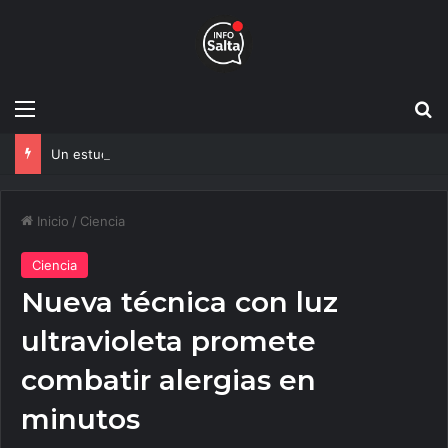
Menú
B
Un estudio de la UNSa busca revolucionar las casas de adobe y hacerlas más seguras
Inicio
/
Ciencia
Ciencia
Nueva técnica con luz
ultravioleta promete
combatir alergias en
minutos