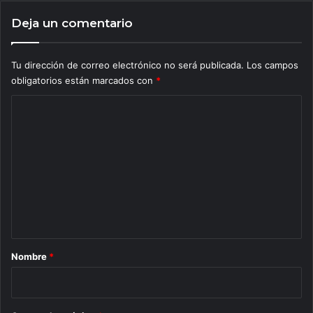
Deja un comentario
Tu dirección de correo electrónico no será publicada.
Los campos
obligatorios están marcados con
*
C
o
m
e
n
t
a
r
Nombre
*
i
o