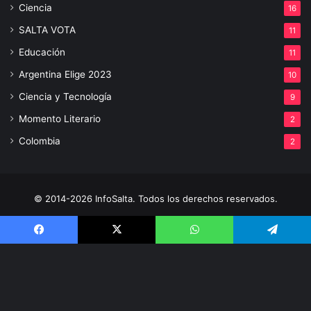
Ciencia
16
SALTA VOTA
11
Educación
11
Argentina Elige 2023
10
Ciencia y Tecnología
9
Momento Literario
2
Colombia
2
© 2014-2026 InfoSalta. Todos los derechos reservados.
Propietario: InfoSalta Producción. RNPI: En trámite. Contacto:
Facebook
X
WhatsApp
Telegram
3872288394 E-mail: infosaltaredaccion@gmail.com
Facebook
X
YouTube
Instagram
V