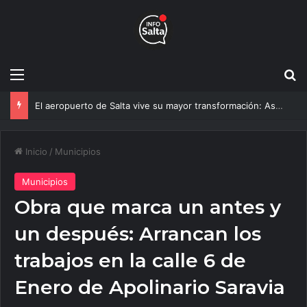
Menú
B
La Catedral recupera su esplendor: así será la nueva iluminación que sorprenderá a los peregrinos en el Milagro
Inicio
/
Municipios
Municipios
Obra que marca un antes y
un después: Arrancan los
trabajos en la calle 6 de
Enero de Apolinario Saravia