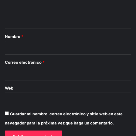
n
t
a
r
Nombre
*
i
o
*
Correo electrónico
*
Web
Guardar mi nombre, correo electrónico y sitio web en este
navegador para la próxima vez que haga un comentario.