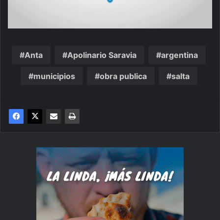
Anta
Apolinario Saravia
argentina
municipios
obra publica
salta