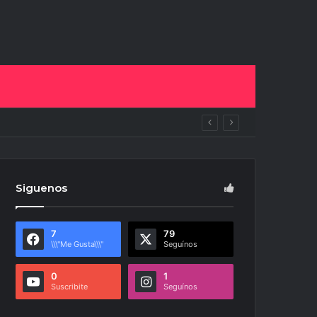
uras
Siguenos
7
79
\\\"Me Gusta\\\"
Seguínos
0
1
Suscribite
Seguínos