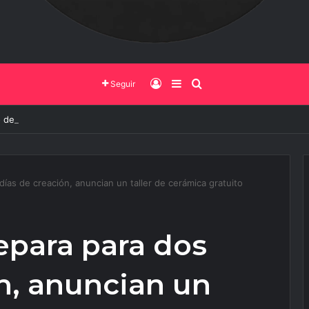
Iniciar Sesión
Barra Lateral
Buscar
Seguir
 de la UNSa busca revolucionar las casas de adobe y hacerlas más seg
días de creación, anuncian un taller de cerámica gratuito
epara para dos
n, anuncian un