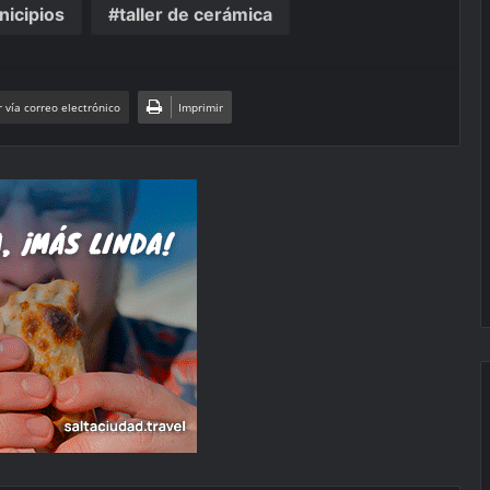
icipios
taller de cerámica
 vía correo electrónico
Imprimir