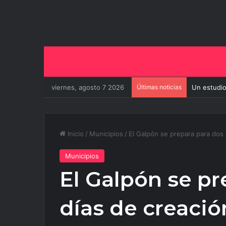
viernes, agosto 7 2026
Últimas noticias
Un estudio
Inicio
/
Municipios
/
El Galpón se prepara para dos 
Municipios
El Galpón se pr
días de creació