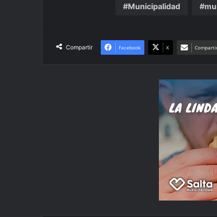
Municipalidad
mun
Compartir
Facebook
X
Compartir