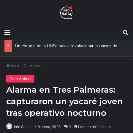
Menú
B
Un estudio de la UNSa busca revolucionar las casas de adobe y hacerlas más seguras
Inicio
/
Data Animal
Data Animal
Alarma en Tres Palmeras:
capturaron un yacaré joven
tras operativo nocturno
Info Salta
9 enero, 2026
0
Lectura de 1 minuto