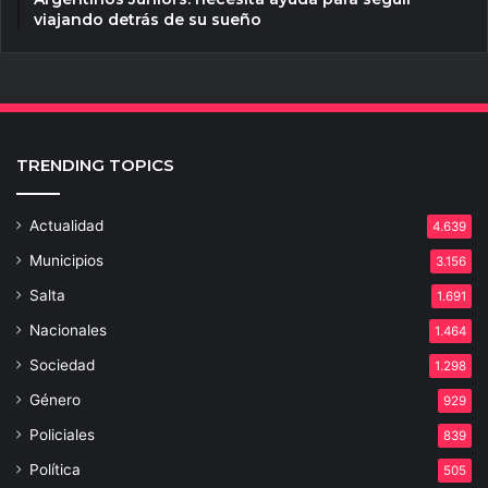
viajando detrás de su sueño
TRENDING TOPICS
Actualidad
4.639
Municipios
3.156
Salta
1.691
Nacionales
1.464
Sociedad
1.298
Género
929
Policiales
839
Política
505