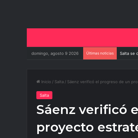
domingo, agosto 9 2026
Últimas noticias
Salta se 
Inicio
/
Salta
/
Sáenz verificó el progreso de un pr
Salta
Sáenz verificó 
proyecto estrat