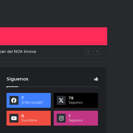
ipan del NOA Innova
Siguenos
7
79
\\\"Me Gusta\\\"
Seguínos
0
1
Suscribite
Seguínos