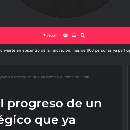
Iniciar Sesión
Barra Lateral
Buscar
Seguir
convierte en epicentro de la innovación, más de 600 personas ya partic
oyecto estratégico que ya cambió el ritmo de Orán
el progreso de un
égico que ya