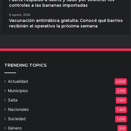
controles a las bananas importadas
6 agosto, 2026
Vacunación antirrábica gratuita: Conocé qué barrios
recibirán el operativo la próxima semana
TRENDING TOPICS
Actualidad
4.639
Municipios
3.155
Salta
1.691
Nacionales
1.463
Sociedad
1.295
Género
929