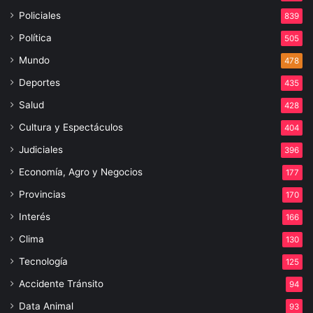
Policiales
839
Política
505
Mundo
478
Deportes
435
Salud
428
Cultura y Espectáculos
404
Judiciales
396
Economía, Agro y Negocios
177
Provincias
170
Interés
166
Clima
130
Tecnología
125
Accidente Tránsito
94
Data Animal
93