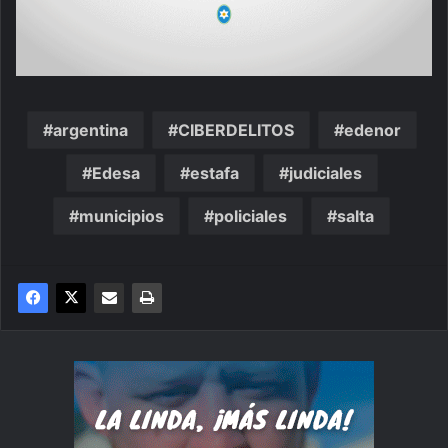
argentina
CIBERDELITOS
edenor
Edesa
estafa
judiciales
municipios
policiales
salta