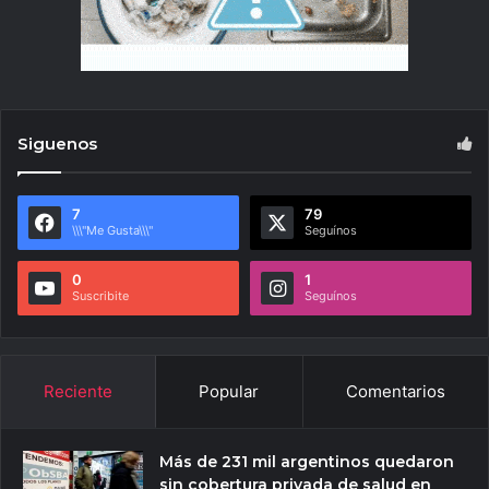
Siguenos
7
79
\\\"Me Gusta\\\"
Seguínos
0
1
Suscribite
Seguínos
Reciente
Popular
Comentarios
Más de 231 mil argentinos quedaron
sin cobertura privada de salud en