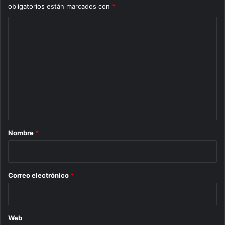
obligatorios están marcados con
*
C
o
m
e
n
t
a
r
Nombre
*
i
o
*
Correo electrónico
*
Web