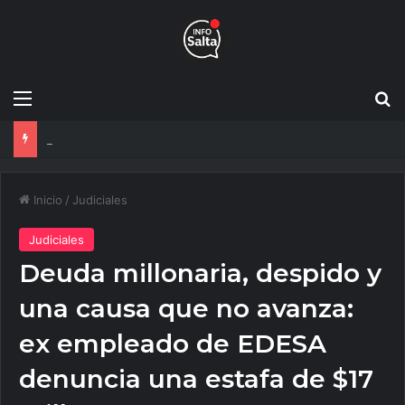
Menú
B
Salta apuesta al diálogo: La UNSa capacita a nuevos mediadores para resolver conflictos
Inicio
/
Judiciales
Judiciales
Deuda millonaria, despido y
una causa que no avanza:
ex empleado de EDESA
denuncia una estafa de $17