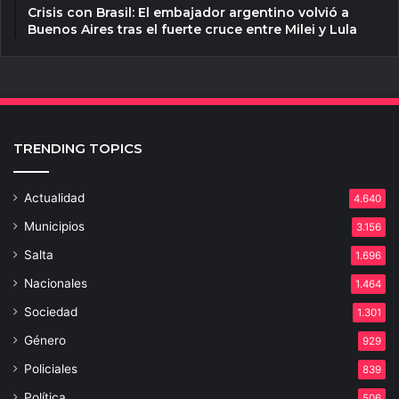
Crisis con Brasil: El embajador argentino volvió a
Buenos Aires tras el fuerte cruce entre Milei y Lula
TRENDING TOPICS
Actualidad
4.640
Municipios
3.156
Salta
1.696
Nacionales
1.464
Sociedad
1.301
Género
929
Policiales
839
Política
506