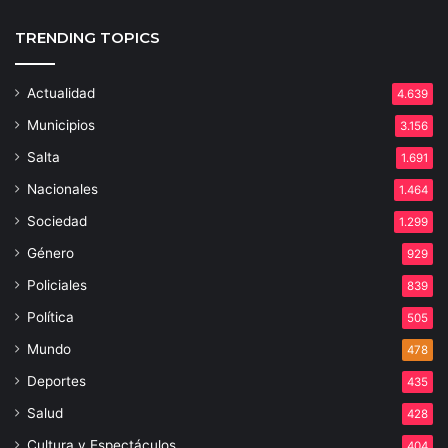
TRENDING TOPICS
Actualidad
4.639
Municipios
3.156
Salta
1.691
Nacionales
1.464
Sociedad
1.299
Género
929
Policiales
839
Política
505
Mundo
478
Deportes
435
Salud
428
Cultura y Espectáculos
404