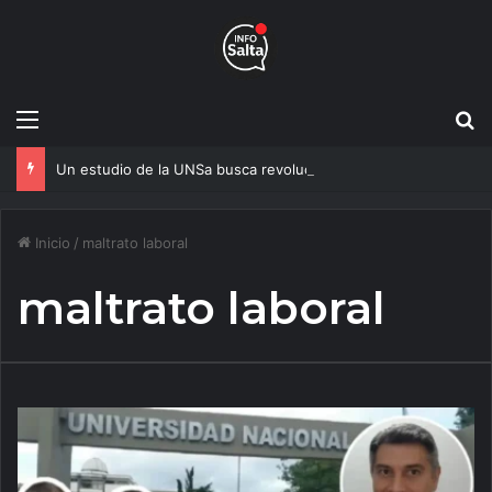
Menú
B
Un estudio de la UNSa busca revolucionar las casas de adobe y hacerlas más seguras
Inicio
/
maltrato laboral
maltrato laboral