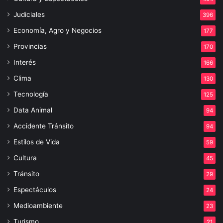
Judiciales
396
Economía, Agro y Negocios
177
Provincias
170
Interés
166
Clima
130
Tecnología
125
Data Animal
94
Accidente Tránsito
94
Estilos de Vida
59
Cultura
45
Tránsito
29
Espectáculos
24
Medioambiente
23
Turismo
21