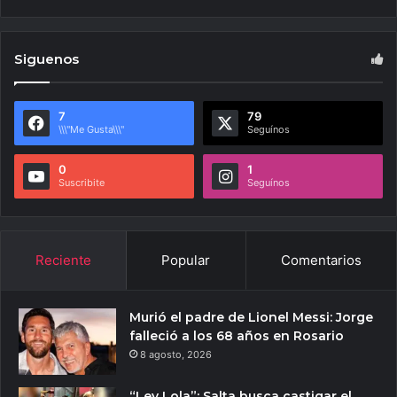
Siguenos
7
79
\\\"Me Gusta\\\"
Seguínos
0
1
Suscribite
Seguínos
Reciente
Popular
Comentarios
Murió el padre de Lionel Messi: Jorge
falleció a los 68 años en Rosario
8 agosto, 2026
“Ley Lola”: Salta busca castigar el