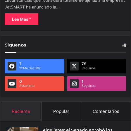
circunstancias que “considera totalmente ajenas a la empresa”.
JetSMART ha anunciado la…
Lee Mas "
Siguenos
7
79
\\\"Me Gusta\\\"
Seguínos
0
1
Suscribite
Seguínos
Reciente
Popular
Comentarios
Alquileres: el Senado aprobó los