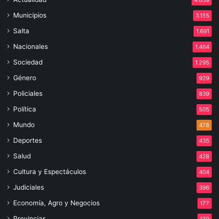
4.639
Municipios
3.155
Salta
1.691
Nacionales
1.464
Sociedad
1.295
Género
929
Policiales
839
Política
505
Mundo
478
Deportes
435
Salud
428
Cultura y Espectáculos
404
Judiciales
396
Economía, Agro y Negocios
177
Provincias