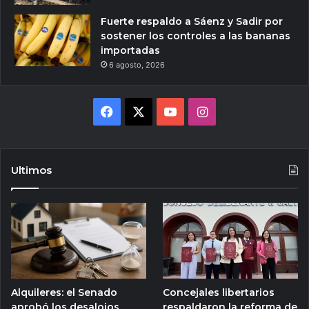
Fuerte respaldo a Sáenz y Sadir por
sostener los controles a las bananas
importadas
6 agosto, 2026
Facebook
X
YouTube
Instagram
Ultimos
Alquileres: el Senado
Concejales libertarios
aprobó los desalojos
respaldaron la reforma de