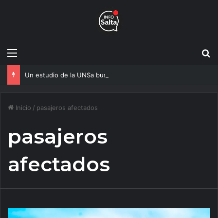
Menú
B
Un estudio de la UNSa busca revolucionar las casas de adobe y hacerlas más seguras
Inicio
/
pasajeros afectados
pasajeros
afectados