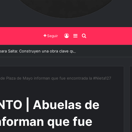
Iniciar Sesión
Barra Lateral
Buscar
Seguir
ara Salta: Construyen una obra clave que mejorará el servicio a 20 mil 
 Plaza de Mayo informan que fue encontrada la #Nieta127
O | Abuelas de
nforman que fue