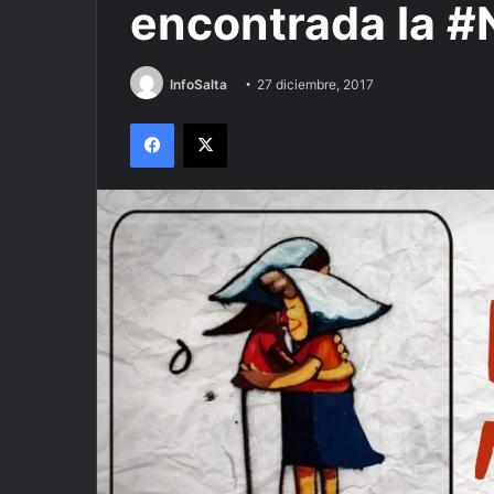
encontrada la #
InfoSalta
27 diciembre, 2017
Facebook
X