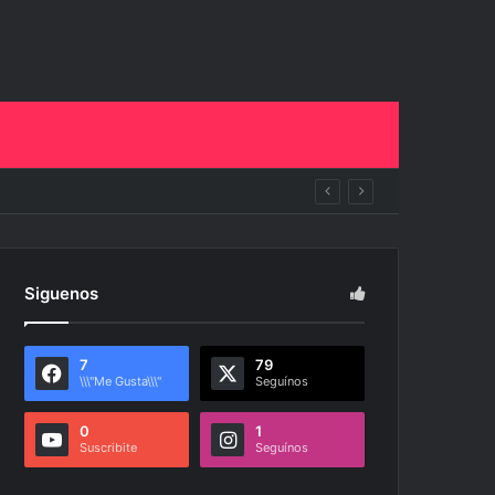
vecinos
Siguenos
7
79
\\\"Me Gusta\\\"
Seguínos
0
1
Suscribite
Seguínos