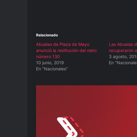
Relacionado
Abuelas de Plaza de Mayo
Las Abuelas 
anunció la restitución del nieto
recuperaron a
número 130
3 agosto, 201
10 junio, 2019
En "Nacionale
En "Nacionales"