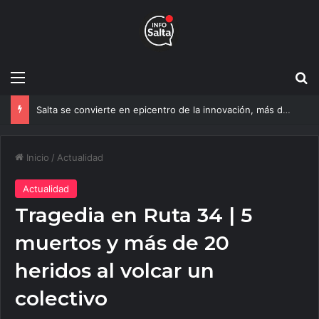
Menú
B
Salta se convierte en epicentro de la innovación, más de 600 personas ya participan del NOA Innova
Inicio
/
Actualidad
Actualidad
Tragedia en Ruta 34 | 5
muertos y más de 20
heridos al volcar un
colectivo