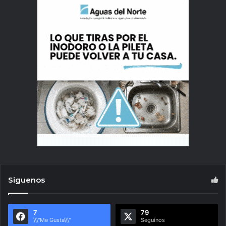
Siguenos
7
79
\\\"Me Gusta\\\"
Seguínos