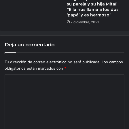
su pareja y su hija Mitaí:
“Ella nos llama a los dos
‘papá’ y es hermoso”
7 diciembre, 2021
Deja un comentario
Tu dirección de correo electrónico no será publicada.
Los campos
obligatorios están marcados con
*
C
o
m
e
n
t