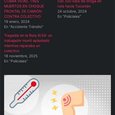
COBRA VIDAS. TRES
con 320 kilos de droga en
MUERTOS EN CHOQUE
ruta hacia Tucumán
FRONTAL DE CAMIÓN
24 octubre, 2024
CONTRA COLECTIVO
En "Policiales"
19 enero, 2024
En "Accidente Tránsito"
Tragedia en la Ruta 9/34: un
trabajador murió aplastado
mientras reparaba un
colectivo
18 noviembre, 2025
En "Policiales"