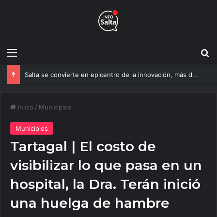
Menú
B
Salta se convierte en epicentro de la innovación, más de 600 personas ya participan del NOA Innova
Inicio
/
Municipios
Municipios
Tartagal | El costo de
visibilizar lo que pasa en un
hospital, la Dra. Terán inició
una huelga de hambre