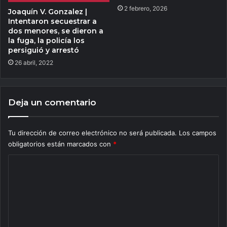
2 febrero, 2026
Joaquín V. Gonzalez |
Intentaron secuestrar a
dos menores, se dieron a
la fuga, la policía los
persiguió y arrestó
26 abril, 2022
Deja un comentario
Tu dirección de correo electrónico no será publicada.
Los campos
obligatorios están marcados con
*
C
o
m
e
n