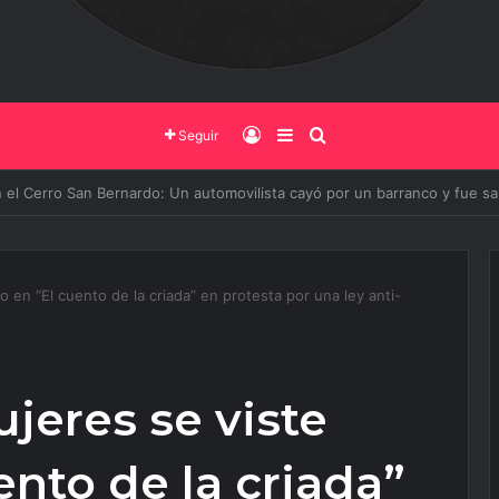
Iniciar Sesión
Barra Lateral
Buscar
Seguir
o de Salta y la Policía Federal avanzan con nuevas medidas contra el del
en “El cuento de la criada” en protesta por una ley anti-
jeres se viste
nto de la criada”