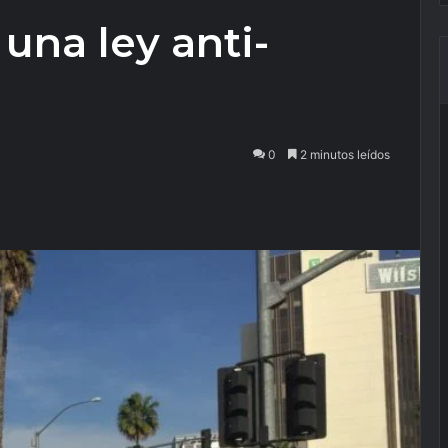
 una ley anti-
0
2 minutos leídos