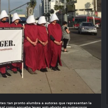
tes: tan pronto alumbra a autoras que representan la
rsal como aprueba leyes
anti-aborto
en numerosos