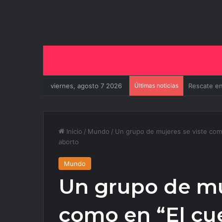
viernes, agosto 7 2026
Últimas noticias
El Gobiern
Inicio
/
Mundo
/
Un grupo de mujeres se viste como 
aborto
Mundo
Un grupo de mu
como en “El cue