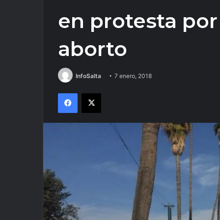
en protesta por
aborto
InfoSalta
7 enero, 2018
Facebook
X