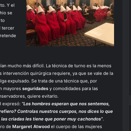
to. Y el
hio se
rto
 tercer
pretende
ían mucho más difícil. La técnica de turno es la menos
s intervención quirúrgica requiere, ya que se vale de la
salga expulsado. Se trata de una técnica que, por
on mayores
seguridades
y comodidades para las
nservadores, quiere evitarlo.
al expresó:
“Los hombres esperan que nos sentemos,
efiero? Controlas nuestros cuerpos, nos dices lo que
 las criadas les tiene que poner muy cachondos”
.
bro de
Margaret Atwood
el cuerpo de las mujeres