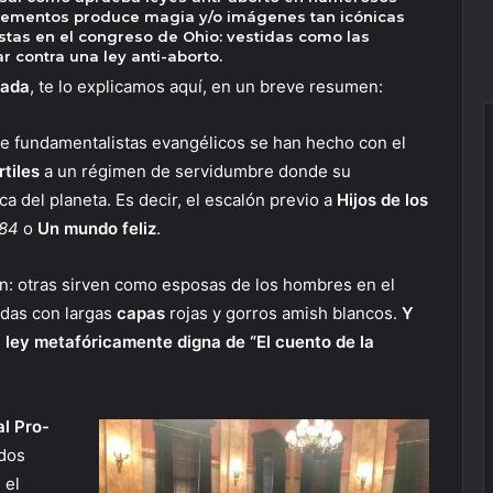
lementos produce magia y/o imágenes tan icónicas
tas en el congreso de Ohio: vestidas como las
r contra una ley anti-aborto.
iada
, te lo explicamos aquí, en un breve resumen:
e fundamentalistas evangélicos se han hecho con el
rtiles
a un régimen de servidumbre donde su
a del planeta. Es decir, el escalón previo a
Hijos de los
84
o
Un mundo feliz
.
 son: otras sirven como esposas de los hombres en el
idas con largas
capas
rojas y gorros amish blancos.
Y
 ley metafóricamente digna de “El cuento de la
l Pro-
idos
 el