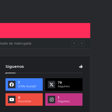
ito
Siguenos
7
79
\\\"Me Gusta\\\"
Seguínos
0
1
Suscribite
Seguínos