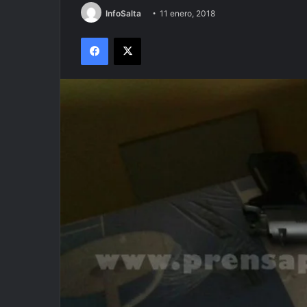
InfoSalta
11 enero, 2018
Facebook
X