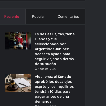
Reciente
Popular
Comentarios
Es de Las Lajitas, tiene
11 años y fue
seleccionado por
Argentinos Juniors:
necesita ayuda para
seguir viajando detrás
de su sueño
7 agosto, 2026
Alquileres: el Senado
aprobó los desalojos
exprés y los inquilinos
tendrán 10 días para
pagar antes de una
demanda