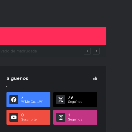
ito
Siguenos
7
79
\\\"Me Gusta\\\"
Seguínos
0
1
Suscribite
Seguínos