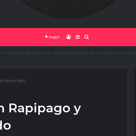
Iniciar Sesión
Barra Lateral
Buscar
Seguir
o de Salta y la Policía Federal avanzan con nuevas medidas contra el del
edó encerrado
un Rapipago y
do