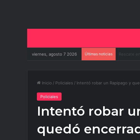
viernes, agosto 7 2026
Últimas noticias
El Gobiern
Inicio
/
Policiales
/
Intentó robar un Rapipago y qu
Policiales
Intentó robar 
quedó encerra