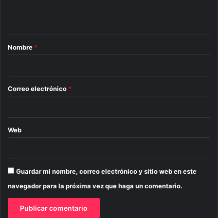
n
t
a
r
Nombre
*
i
o
*
Correo electrónico
*
Web
Guardar mi nombre, correo electrónico y sitio web en este
navegador para la próxima vez que haga un comentario.