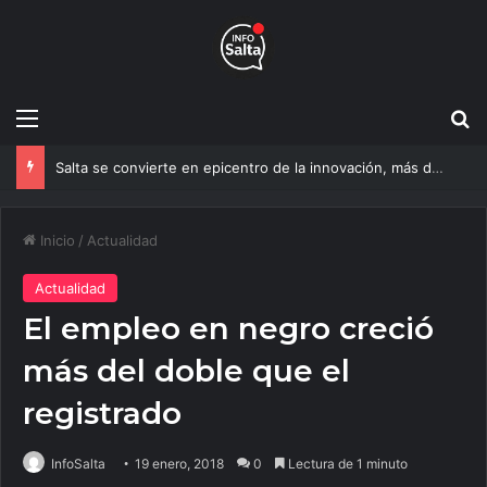
Menú
B
Salta se convierte en epicentro de la innovación, más de 600 personas ya participan del NOA Innova
Inicio
/
Actualidad
Actualidad
El empleo en negro creció
más del doble que el
registrado
InfoSalta
19 enero, 2018
0
Lectura de 1 minuto