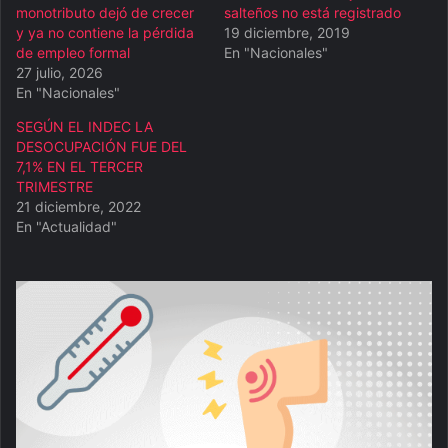
monotributo dejó de crecer
salteños no está registrado
y ya no contiene la pérdida
19 diciembre, 2019
de empleo formal
En "Nacionales"
27 julio, 2026
En "Nacionales"
SEGÚN EL INDEC LA
DESOCUPACIÓN FUE DEL
7,1% EN EL TERCER
TRIMESTRE
21 diciembre, 2022
En "Actualidad"