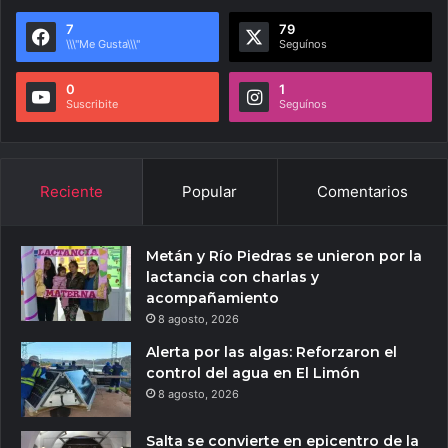
7
79
\\\"Me Gusta\\\"
Seguínos
0
1
Suscribite
Seguínos
Reciente
Popular
Comentarios
Metán y Río Piedras se unieron por la
lactancia con charlas y
acompañamiento
8 agosto, 2026
Alerta por las algas: Reforzaron el
control del agua en El Limón
8 agosto, 2026
Salta se convierte en epicentro de la