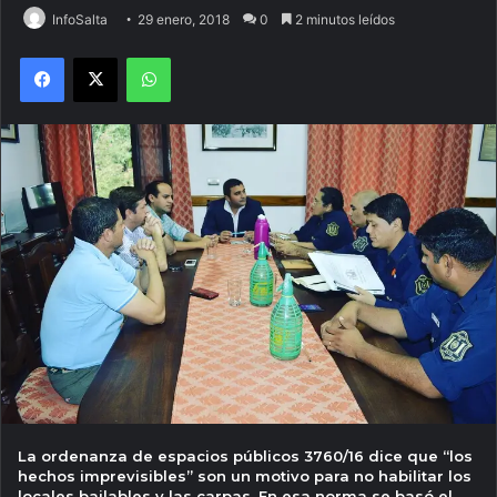
InfoSalta
29 enero, 2018
0
2 minutos leídos
Facebook
X
WhatsApp
La ordenanza de espacios públicos 3760/16 dice que “los
hechos imprevisibles” son un motivo para no habilitar los
locales bailables y las carpas. En esa norma se basó el