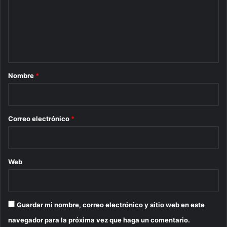
e
n
t
a
r
Nombre
*
i
o
*
Correo electrónico
*
Web
Guardar mi nombre, correo electrónico y sitio web en este
navegador para la próxima vez que haga un comentario.