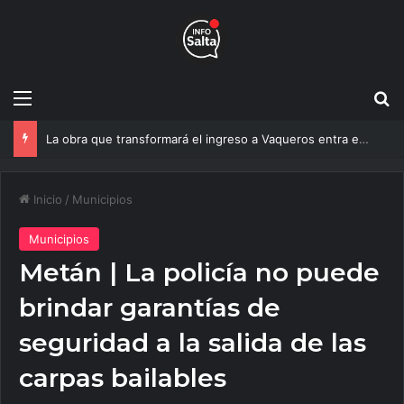
Menú
B
Un estudio de la UNSa busca revolucionar las casas de adobe y hacerlas más seguras
Inicio
/
Municipios
Municipios
Metán | La policía no puede
brindar garantías de
seguridad a la salida de las
carpas bailables