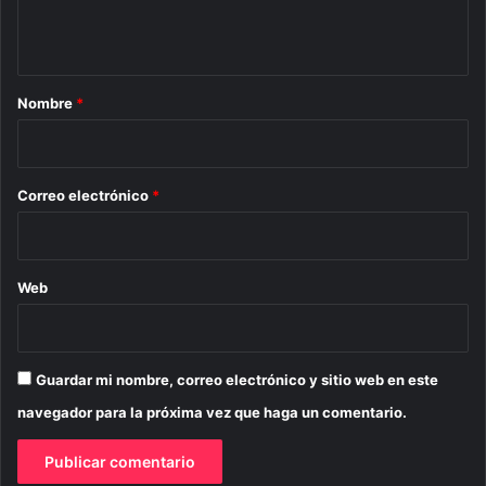
t
a
r
Nombre
*
i
o
*
Correo electrónico
*
Web
Guardar mi nombre, correo electrónico y sitio web en este
navegador para la próxima vez que haga un comentario.