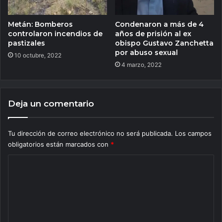
Metán: Bomberos
Condenaron a más de 4
controlaron incendios de
años de prisión al ex
pastizales
obispo Gustavo Zanchetta
por abuso sexual
10 octubre, 2022
4 marzo, 2022
Deja un comentario
Tu dirección de correo electrónico no será publicada.
Los campos
obligatorios están marcados con
*
C
o
m
e
n