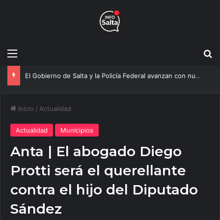
Menú
B
Más agua para Salta: Construyen una obra clave que mejorará el servicio a 20 mil vecinos
Inicio
/
Actualidad
Actualidad
Municipios
Anta | El abogado Diego
Protti será el querellante
contra el hijo del Diputado
Sández