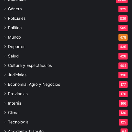
Género
929
Policiales
839
Política
505
Mundo
478
Deportes
435
Salud
428
Cultura y Espectáculos
404
Judiciales
396
Economía, Agro y Negocios
177
Provincias
170
Interés
166
Clima
130
Tecnología
125
Accidente Tránsito
94