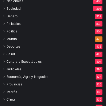
Nacionales
1.463
Sociedad
1.295
Género
929
Policiales
838
Política
504
Mundo
478
Deportes
435
Salud
428
Cultura y Espectáculos
404
Judiciales
396
Economía, Agro y Negocios
177
Provincias
170
Interés
166
Clima
130