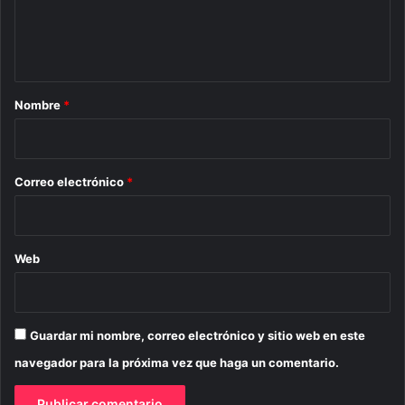
n
t
a
r
Nombre
*
i
o
*
Correo electrónico
*
Web
Guardar mi nombre, correo electrónico y sitio web en este
navegador para la próxima vez que haga un comentario.