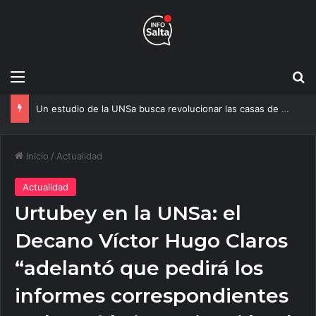
Menú
B
Un estudio de la UNSa busca revolucionar las casas de adobe y hacerlas más seguras
Inicio
/
Actualidad
Actualidad
Urtubey en la UNSa: el
Decano Víctor Hugo Claros
“adelantó que pedirá los
informes correspondientes