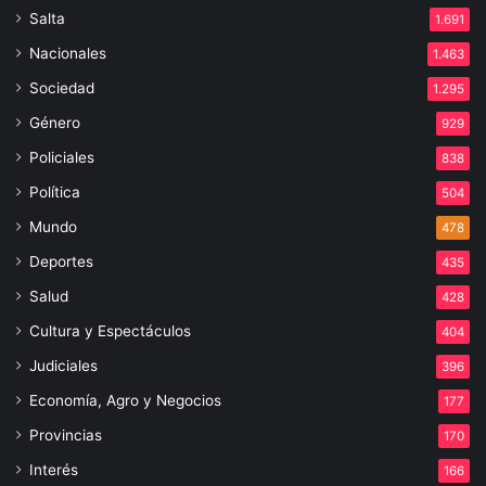
Salta
1.691
Nacionales
1.463
Sociedad
1.295
Género
929
Policiales
838
Política
504
Mundo
478
Deportes
435
Salud
428
Cultura y Espectáculos
404
Judiciales
396
Economía, Agro y Negocios
177
Provincias
170
Interés
166