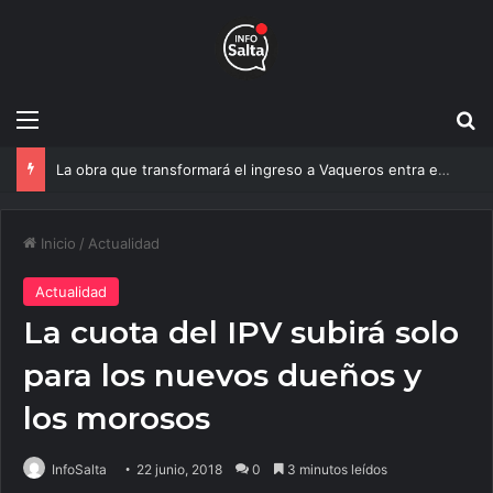
Menú
B
Un estudio de la UNSa busca revolucionar las casas de adobe y hacerlas más seguras
Inicio
/
Actualidad
Actualidad
La cuota del IPV subirá solo
para los nuevos dueños y
los morosos
InfoSalta
22 junio, 2018
0
3 minutos leídos