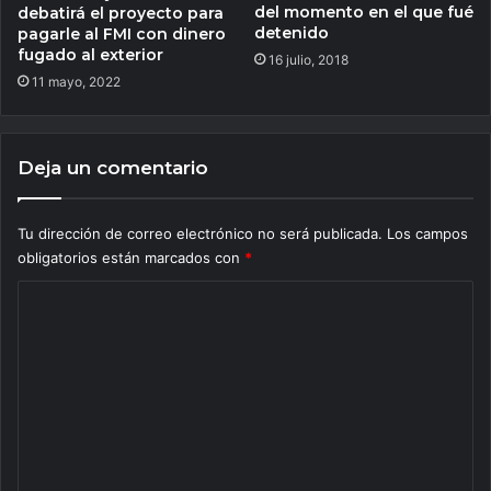
del momento en el que fué
debatirá el proyecto para
detenido
pagarle al FMI con dinero
fugado al exterior
16 julio, 2018
11 mayo, 2022
Deja un comentario
Tu dirección de correo electrónico no será publicada.
Los campos
obligatorios están marcados con
*
C
o
m
e
n
t