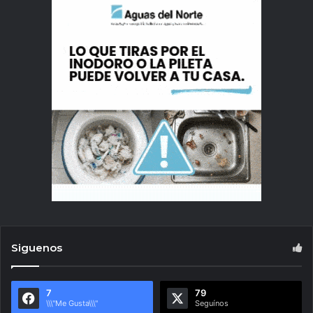
Siguenos
7
79
\\\"Me Gusta\\\"
Seguínos