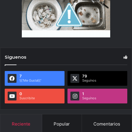
Siguenos
7
79
\\\"Me Gusta\\\"
Seguínos
0
1
Suscribite
Seguínos
Reciente
Popular
Comentarios