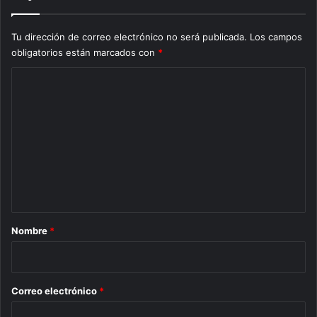
Tu dirección de correo electrónico no será publicada.
Los campos
obligatorios están marcados con
*
C
o
m
e
n
t
a
r
Nombre
*
i
o
*
Correo electrónico
*