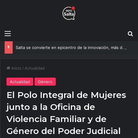
Menú
B
Salta se convierte en epicentro de la innovación, más de 600 personas ya participan del NOA Innova
Inicio
/
Actualidad
Actualidad
Género
El Polo Integral de Mujeres
junto a la Oficina de
Violencia Familiar y de
Género del Poder Judicial